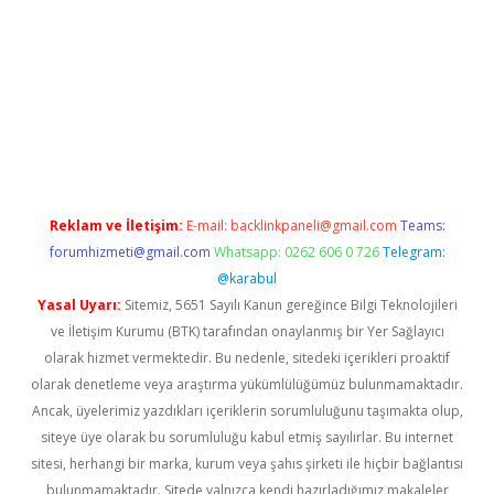
giriş
Reklam ve İletişim:
E-mail:
backlinkpaneli@gmail.com
Teams:
forumhizmeti@gmail.com
Whatsapp: 0262 606 0 726
Telegram:
@karabul
Yasal Uyarı:
Sitemiz, 5651 Sayılı Kanun gereğince Bilgi Teknolojileri
ve İletişim Kurumu (BTK) tarafından onaylanmış bir Yer Sağlayıcı
olarak hizmet vermektedir. Bu nedenle, sitedeki içerikleri proaktif
olarak denetleme veya araştırma yükümlülüğümüz bulunmamaktadır.
Ancak, üyelerimiz yazdıkları içeriklerin sorumluluğunu taşımakta olup,
siteye üye olarak bu sorumluluğu kabul etmiş sayılırlar. Bu internet
sitesi, herhangi bir marka, kurum veya şahıs şirketi ile hiçbir bağlantısı
bulunmamaktadır. Sitede yalnızca kendi hazırladığımız makaleler