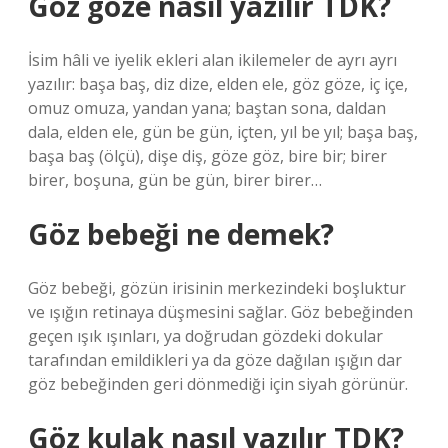
Göz göze nasıl yazılır TDK?
İsim hâli ve iyelik ekleri alan ikilemeler de ayrı ayrı
yazılır: başa baş, diz dize, elden ele, göz göze, iç içe,
omuz omuza, yandan yana; baştan sona, daldan
dala, elden ele, gün be gün, içten, yıl be yıl; başa baş,
başa baş (ölçü), dişe diş, göze göz, bire bir; birer
birer, boşuna, gün be gün, birer birer…
Göz bebeği ne demek?
Göz bebeği, gözün irisinin merkezindeki boşluktur
ve ışığın retinaya düşmesini sağlar. Göz bebeğinden
geçen ışık ışınları, ya doğrudan gözdeki dokular
tarafından emildikleri ya da göze dağılan ışığın dar
göz bebeğinden geri dönmediği için siyah görünür.
Göz kulak nasıl yazılır TDK?