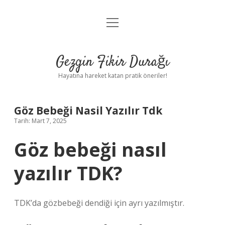
menüyü
Anasayfa
aç
Gizlilik Politikası
Gezgin Fikir Durağı
Yasal Uyarı
Hayatına hareket katan pratik öneriler!
Hakkımızda
Göz Bebeği Nasil Yazılır Tdk
Tarih: Mart 7, 2025
Göz bebeği nasıl
yazılır TDK?
TDK’da gözbebeği dendiği için ayrı yazılmıştır.