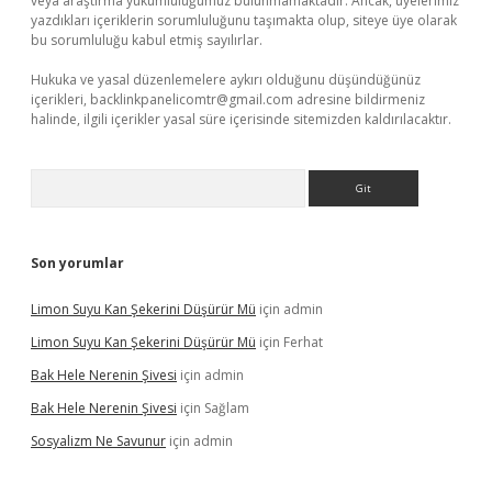
veya araştırma yükümlülüğümüz bulunmamaktadır. Ancak, üyelerimiz
yazdıkları içeriklerin sorumluluğunu taşımakta olup, siteye üye olarak
bu sorumluluğu kabul etmiş sayılırlar.
Hukuka ve yasal düzenlemelere aykırı olduğunu düşündüğünüz
içerikleri,
backlinkpanelicomtr@gmail.com
adresine bildirmeniz
halinde, ilgili içerikler yasal süre içerisinde sitemizden kaldırılacaktır.
Arama
Son yorumlar
Limon Suyu Kan Şekerini Düşürür Mü
için
admin
Limon Suyu Kan Şekerini Düşürür Mü
için
Ferhat
Bak Hele Nerenin Şivesi
için
admin
Bak Hele Nerenin Şivesi
için
Sağlam
Sosyalizm Ne Savunur
için
admin