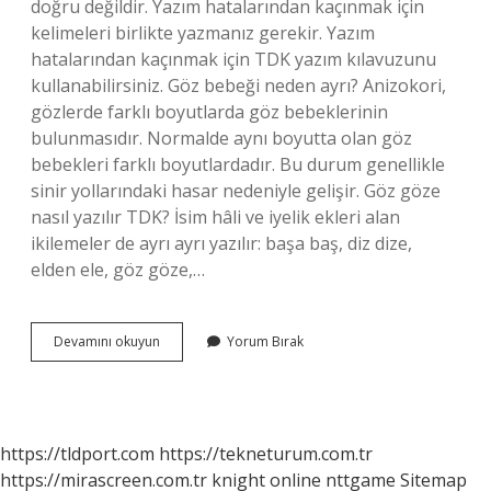
doğru değildir. Yazım hatalarından kaçınmak için
kelimeleri birlikte yazmanız gerekir. Yazım
hatalarından kaçınmak için TDK yazım kılavuzunu
kullanabilirsiniz. Göz bebeği neden ayrı? Anizokori,
gözlerde farklı boyutlarda göz bebeklerinin
bulunmasıdır. Normalde aynı boyutta olan göz
bebekleri farklı boyutlardadır. Bu durum genellikle
sinir yollarındaki hasar nedeniyle gelişir. Göz göze
nasıl yazılır TDK? İsim hâli ve iyelik ekleri alan
ikilemeler de ayrı ayrı yazılır: başa baş, diz dize,
elden ele, göz göze,…
Göz
Devamını okuyun
Yorum Bırak
Bebeği
Nasil
Yazılır
Tdk
https://tldport.com
https://tekneturum.com.tr
https://mirascreen.com.tr
knight online
nttgame
Sitemap