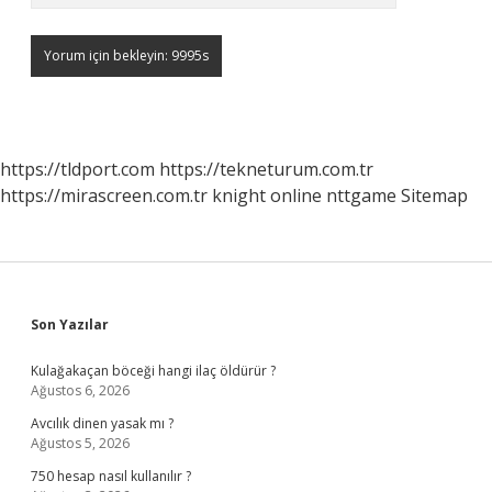
https://tldport.com
https://tekneturum.com.tr
https://mirascreen.com.tr
knight online
nttgame
Sitemap
Sidebar
Son Yazılar
Kulağakaçan böceği hangi ilaç öldürür ?
Ağustos 6, 2026
Avcılık dinen yasak mı ?
Ağustos 5, 2026
750 hesap nasıl kullanılır ?