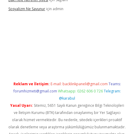
Sosyalizm Ne Savunur
için
admin
t mobil giriş
Reklam ve İletişim:
E-mail:
backlinkpaneli@gmail.com
Teams:
forumhizmeti@gmail.com
Whatsapp: 0262 606 0 726
Telegram:
@karabul
Yasal Uyarı:
Sitemiz, 5651 Sayılı Kanun gereğince Bilgi Teknolojileri
ve İletişim Kurumu (BTK) tarafından onaylanmış bir Yer Sağlayıcı
olarak hizmet vermektedir. Bu nedenle, sitedeki içerikleri proaktif
olarak denetleme veya araştırma yükümlülüğümüz bulunmamaktadır.