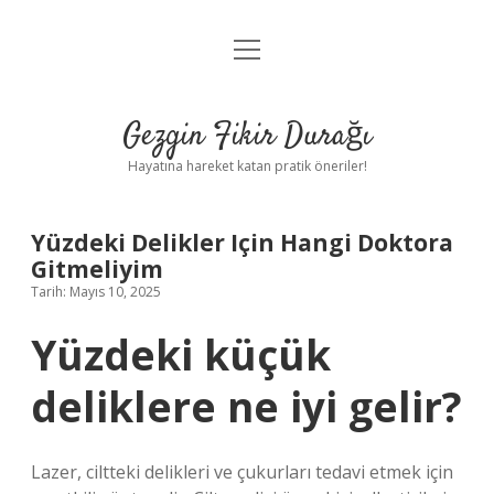
menüyü
Anasayfa
aç
Gizlilik Politikası
Gezgin Fikir Durağı
Yasal Uyarı
Hayatına hareket katan pratik öneriler!
Hakkımızda
Yüzdeki Delikler Için Hangi Doktora
Gitmeliyim
Tarih: Mayıs 10, 2025
Yüzdeki küçük
deliklere ne iyi gelir?
Lazer, ciltteki delikleri ve çukurları tedavi etmek için