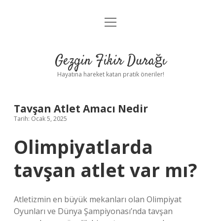
menüyü
Anasayfa
aç
Gizlilik Politikası
Gezgin Fikir Durağı
Yasal Uyarı
Hayatına hareket katan pratik öneriler!
Hakkımızda
Tavşan Atlet Amacı Nedir
Tarih: Ocak 5, 2025
Olimpiyatlarda
tavşan atlet var mı?
Atletizmin en büyük mekanları olan Olimpiyat
Oyunları ve Dünya Şampiyonası’nda tavşan