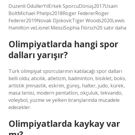
Düzenli ÖdüllerYılErkek SporcuDönüş2017Usain
BoltMichael Phelps2018Roger FedererRoger
Federer2019Novak DjokovicTiger Woods2020Lewis
Hamilton veLionel MessiSophia Flörsch20 satır daha
Olimpiyatlarda hangi spor
dalları yarışır?
Türk olimpiyat sporcularının katılacağı spor dalları
belli oldu; atıcılık, atletizm, badminton, bisiklet, boks,
artistik jimnastik, eskrim, güreş, halter, judo, kürek,
masa tenisi, modern pentatlon, okçuluk, tekvando,
voleybol, yüzme ve yelken branşlarında mücadele
edecekler.
Olimpiyatlarda kaykay var
mı?