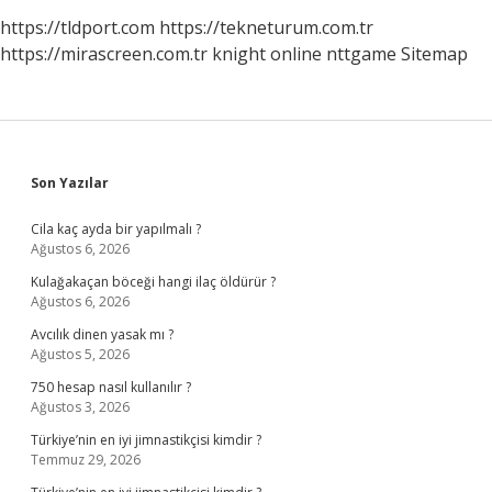
https://tldport.com
https://tekneturum.com.tr
https://mirascreen.com.tr
knight online
nttgame
Sitemap
Sidebar
Son Yazılar
Cila kaç ayda bir yapılmalı ?
Ağustos 6, 2026
Kulağakaçan böceği hangi ilaç öldürür ?
Ağustos 6, 2026
Avcılık dinen yasak mı ?
Ağustos 5, 2026
750 hesap nasıl kullanılır ?
Ağustos 3, 2026
Türkiye’nin en iyi jimnastikçisi kimdir ?
Temmuz 29, 2026