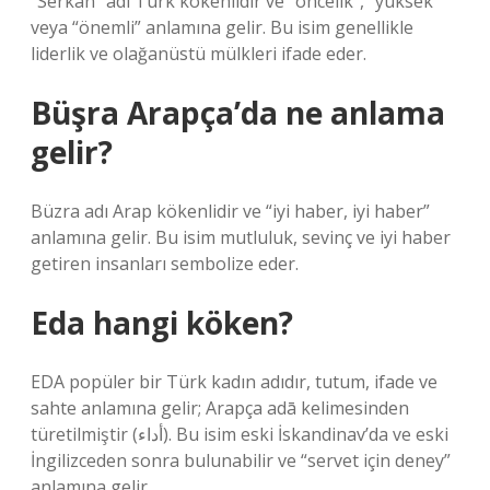
“Serkan” adı Türk kökenlidir ve “öncelik”, “yüksek”
veya “önemli” anlamına gelir. Bu isim genellikle
liderlik ve olağanüstü mülkleri ifade eder.
Büşra Arapça’da ne anlama
gelir?
Büzra adı Arap kökenlidir ve “iyi haber, iyi haber”
anlamına gelir. Bu isim mutluluk, sevinç ve iyi haber
getiren insanları sembolize eder.
Eda hangi köken?
EDA popüler bir Türk kadın adıdır, tutum, ifade ve
sahte anlamına gelir; Arapça adā kelimesinden
türetilmiştir (أداء). Bu isim eski İskandinav’da ve eski
İngilizceden sonra bulunabilir ve “servet için deney”
anlamına gelir.