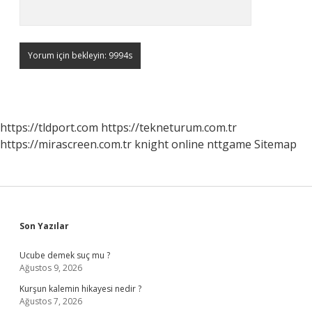
https://tldport.com
https://tekneturum.com.tr
https://mirascreen.com.tr
knight online
nttgame
Sitemap
Sidebar
Son Yazılar
Ucube demek suç mu ?
Ağustos 9, 2026
Kurşun kalemin hikayesi nedir ?
Ağustos 7, 2026