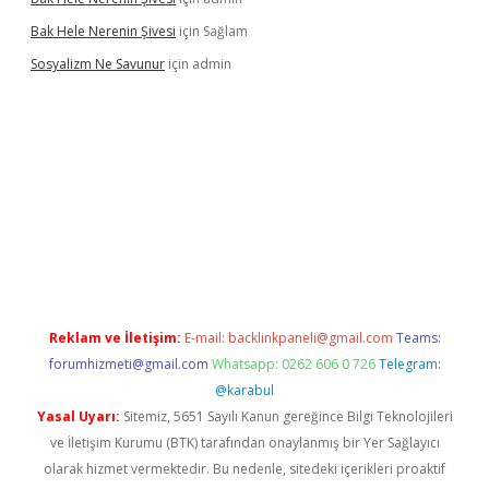
Bak Hele Nerenin Şivesi
için
Sağlam
Sosyalizm Ne Savunur
için
admin
il giriş
Reklam ve İletişim:
E-mail:
backlinkpaneli@gmail.com
Teams:
forumhizmeti@gmail.com
Whatsapp: 0262 606 0 726
Telegram:
@karabul
Yasal Uyarı:
Sitemiz, 5651 Sayılı Kanun gereğince Bilgi Teknolojileri
ve İletişim Kurumu (BTK) tarafından onaylanmış bir Yer Sağlayıcı
olarak hizmet vermektedir. Bu nedenle, sitedeki içerikleri proaktif