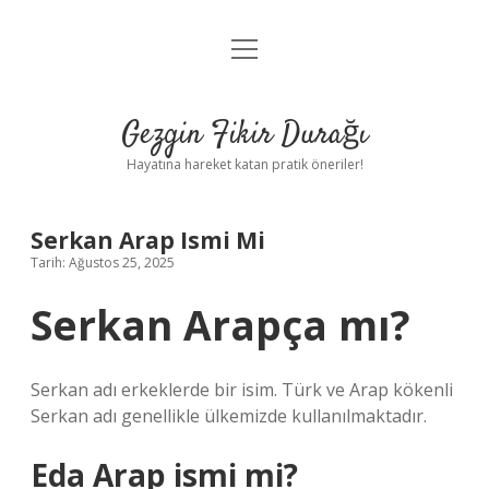
menüyü
Anasayfa
aç
Gizlilik Politikası
Gezgin Fikir Durağı
Yasal Uyarı
Hayatına hareket katan pratik öneriler!
Hakkımızda
Serkan Arap Ismi Mi
Tarih: Ağustos 25, 2025
Serkan Arapça mı?
Serkan adı erkeklerde bir isim. Türk ve Arap kökenli
Serkan adı genellikle ülkemizde kullanılmaktadır.
Eda Arap ismi mi?