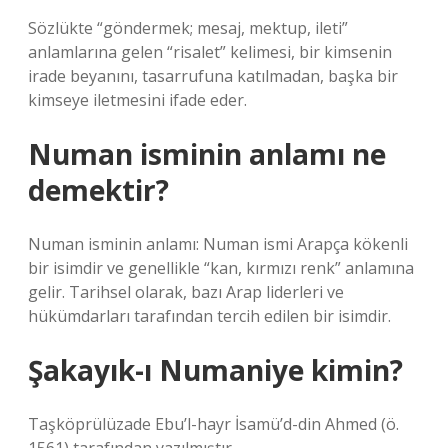
Sözlükte “göndermek; mesaj, mektup, ileti”
anlamlarına gelen “risalet” kelimesi, bir kimsenin
irade beyanını, tasarrufuna katılmadan, başka bir
kimseye iletmesini ifade eder.
Numan isminin anlamı ne
demektir?
Numan isminin anlamı: Numan ismi Arapça kökenli
bir isimdir ve genellikle “kan, kırmızı renk” anlamına
gelir. Tarihsel olarak, bazı Arap liderleri ve
hükümdarları tarafından tercih edilen bir isimdir.
Şakayık-ı Numaniye kimin?
Taşköprülüzade Ebu’l-hayr İsamü’d-din Ahmed (ö.