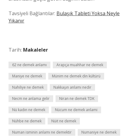
Tavsiyeli Bağlantılar:
Bulaşık Tableti Yoksa Neyle
Yıkanır
Tarih:
Makaleler
62 ne demek anlamı
Arapça muahhar ne demek
Maniye ne demek
Münim ne demek din kültürü
Nahiliye ne demek
Nakkaşın anlamı nedir
Necm ne anlama gelir
Niran ne demek TDK
Nü kadın ne demek
Nücum ne demek anlami
Nühbe ne demek
Nüit ne demek
Numan isminin anlamı ne demektir
Numaniye ne demek