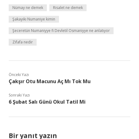
Nümay ne demek
Risalet ne demek
Şakayıkı Numaniye kimin
Şeceretün Numaniyye fi Devletil Osmaniyye ne anlatıyor
Zifafa nedir
Önceki Yazı
Çakşır Otu Macunu Aç Mı Tok Mu
Sonraki Yazı
6 Şubat Salı Günü Okul Tatil Mi
Bir yanıt yazın