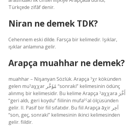
arasındaki ilk cinsel ilişkiye Arapçada duhûl,
Türkçede zifâf denir.
Niran ne demek TDK?
Cehennem eski dilde. Farsça bir kelimedir. Işıklar,
ışıklar anlamına gelir.
Arapça muahhar ne demek?
muahhar – Nişanyan Sözlük. Arapça ˀχr kökünden
gelen muˀaχχar مُؤَخَّر “sonraki” kelimesinin ödünç
alınmış bir kelimesidir. Bu kelime Arapça ˀaχχara أَخَّرَ
“geri aldı, geri koydu” fiilinin mufaˁˁal ölçüsünden
gelir. II. Pasif bir fiil sıfatıdır. Bu fiil Arapça āχir آخِر
“son, geç, sonraki” kelimesinin ikinci kelimesinden
gelir. fiildir.