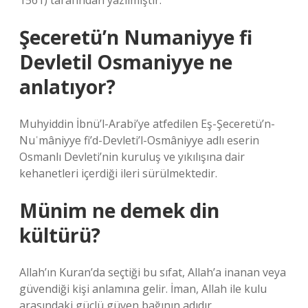
1561) tarafından yazılmıştır.
Şeceretü’n Numaniyye fi
Devletil Osmaniyye ne
anlatıyor?
Muhyiddin İbnü’l-Arabi’ye atfedilen Eş-Şeceretü’n-
Nuʿmâniyye fi’d-Devleti’l-Osmâniyye adlı eserin
Osmanlı Devleti’nin kuruluş ve yıkılışına dair
kehanetleri içerdiği ileri sürülmektedir.
Münim ne demek din
kültürü?
Allah’ın Kuran’da seçtiği bu sıfat, Allah’a inanan veya
güvendiği kişi anlamına gelir. İman, Allah ile kulu
arasındaki güçlü güven bağının adıdır.