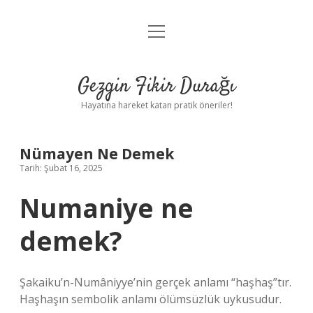
menüyü
Anasayfa
aç
Gizlilik Politikası
Gezgin Fikir Durağı
Yasal Uyarı
Hayatına hareket katan pratik öneriler!
Hakkımızda
Nümayen Ne Demek
Tarih: Şubat 16, 2025
Numaniye ne
demek?
Şakaiku’n-Numâniyye’nin gerçek anlamı “haşhaş”tır.
Haşhaşın sembolik anlamı ölümsüzlük uykusudur.