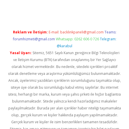
giriş
Reklam ve İletişim:
E-mail:
backlinkpaneli@gmail.com
Teams:
forumhizmeti@gmail.com
Whatsapp: 0262 606 0 726
Telegram:
@karabul
Yasal Uyarı:
Sitemiz, 5651 Sayılı Kanun gereğince Bilgi Teknolojileri
ve İletişim Kurumu (BTK) tarafından onaylanmış bir Yer Sağlayıcı
olarak hizmet vermektedir. Bu nedenle, sitedeki içerikleri proaktif
olarak denetleme veya araştırma yükümlülüğümüz bulunmamaktadır.
Ancak, üyelerimiz yazdıkları içeriklerin sorumluluğunu taşımakta olup,
siteye üye olarak bu sorumluluğu kabul etmiş sayılırlar. Bu internet
sitesi, herhangi bir marka, kurum veya şahıs şirketi ile hiçbir bağlantısı
bulunmamaktadır. Sitede yalnızca kendi hazırladığımız makaleler
paylaşılmaktadır. Burada yer alan içerikler haber niteliği taşımamakta
olup, gerçek kurum ve kişiler hakkında paylaşım yapılmamaktadır.
Gerçek kurum ve kişiler ile isim benzerlikleri tamamen tesadüfidir.
Sitemiz, kar amacı gütmeyen ve tamamen ücretsiz bir bilgi paylaşım