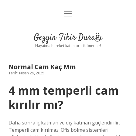
menüyü
Anasayfa
aç
Gizlilik Politikası
Gezgin Fikir Durağı
Yasal Uyarı
Hayatına hareket katan pratik öneriler!
Hakkımızda
Normal Cam Kaç Mm
Tarih: Nisan 29, 2025
4 mm temperli cam
kırılır mı?
Daha sonra iç katman ve dış katman güçlendirilir.
Temperli cam kırılmaz. Ofis bölme sistemleri