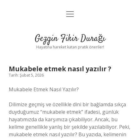
menüyü
Anasayfa
aç
Gizlilik Politikası
Gezgin Fikir Durağı
Yasal Uyarı
Hayatına hareket katan pratik öneriler!
Hakkımızda
Mukabele etmek nasıl yazılır ?
Tarih: Şubat 5, 2026
Mukabele Etmek Nasıl Yazılır?
Dilimize geçmiş ve özellikle dini bir bağlamda sıkça
duyduğumuz “mukabele etmek” ifadesi, günlük
hayatımızda da karşımıza çıkabiliyor. Ancak, bu
kelime genellikle yanlış bir şekilde yazılabiliyor. Peki,
mukabele etmek nasıl yazılır? Bu yazıda, kelimenin