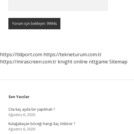
https://tldport.com
https://tekneturum.com.tr
https://mirascreen.com.tr
knight online
nttgame
Sitemap
Sidebar
Son Yazılar
Cila kaç ayda bir yapılmalı ?
Ağustos 6, 2026
Kulağakaçan böceği hangi ilaç öldürür ?
Ağustos 6, 2026