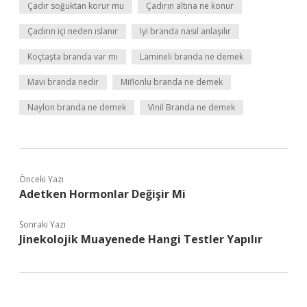
Çadır soğuktan korur mu
Çadırın altına ne konur
Çadırın içi neden ıslanır
Iyi branda nasıl anlaşılır
Koçtaşta branda var mı
Lamineli branda ne demek
Mavi branda nedir
Miflonlu branda ne demek
Naylon branda ne demek
Vinil Branda ne demek
Önceki Yazı
Adetken Hormonlar Değişir Mi
Sonraki Yazı
Jinekolojik Muayenede Hangi Testler Yapılır