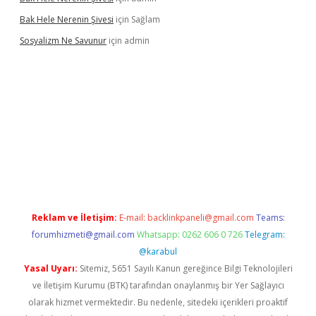
Bak Hele Nerenin Şivesi
için
Sağlam
Sosyalizm Ne Savunur
için
admin
bet mobil giriş
Reklam ve İletişim:
E-mail:
backlinkpaneli@gmail.com
Teams:
forumhizmeti@gmail.com
Whatsapp: 0262 606 0 726
Telegram:
@karabul
Yasal Uyarı:
Sitemiz, 5651 Sayılı Kanun gereğince Bilgi Teknolojileri
ve İletişim Kurumu (BTK) tarafından onaylanmış bir Yer Sağlayıcı
olarak hizmet vermektedir. Bu nedenle, sitedeki içerikleri proaktif