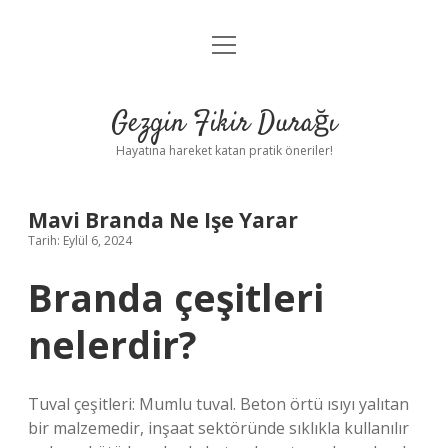
menüyü
Anasayfa
aç
Gizlilik Politikası
Gezgin Fikir Durağı
Yasal Uyarı
Hayatına hareket katan pratik öneriler!
Hakkımızda
Mavi Branda Ne Işe Yarar
Tarih: Eylül 6, 2024
Branda çeşitleri
nelerdir?
Tuval çeşitleri: Mumlu tuval. Beton örtü ısıyı yalıtan
bir malzemedir, inşaat sektöründe sıklıkla kullanılır