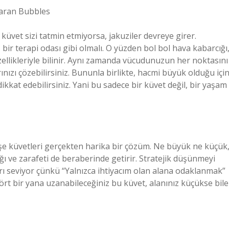
baran Bubbles
 küvet sizi tatmin etmiyorsa, jakuziler devreye girer.
 bir terapi odası gibi olmalı. O yüzden bol bol hava kabarcığı
 özellikleriyle bilinir. Aynı zamanda vücudunuzun her noktasını
ızı çözebilirsiniz. Bununla birlikte, hacmi büyük olduğu için
kkat edebilirsiniz. Yani bu sadece bir küvet değil, bir yaşam
öşe küvetleri gerçekten harika bir çözüm. Ne büyük ne küçük
ğı ve zarafeti de beraberinde getirir. Stratejik düşünmeyi
rı seviyor çünkü “Yalnızca ihtiyacım olan alana odaklanmak”
ört bir yana uzanabileceğiniz bu küvet, alanınız küçükse bile