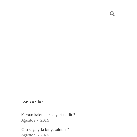
Sidebar
Son Yazılar
ilbet mobil g
Kurşun kalemin hikayesi nedir ?
Ağustos 7, 2026
Cila kaç ayda bir yapılmalı ?
Ağustos 6, 2026