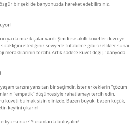
 özgür bir şekilde banyonuzda hareket edebilirsiniz.
şuyor!
n ya da müzik çalar vardı. Şimdi ise akıllı küvetler devreye
u sıcaklığını istediğiniz seviyede tutabilme gibi özellikler suna
 meraklılarının tercihi. Artık sadece küvet değil, “banyoda
!
r yaşam tarzını yansıtan bir seçimdir. İster erkeklerin “çözüm
dınların “empatik” düşüncesiyle rahatlamayı tercih edin,
ru küveti bulmak sizin elinizde. Bazen büyük, bazen küçük,
n keyfini çıkarın!
ih ediyorsunuz? Yorumlarda buluşalım!