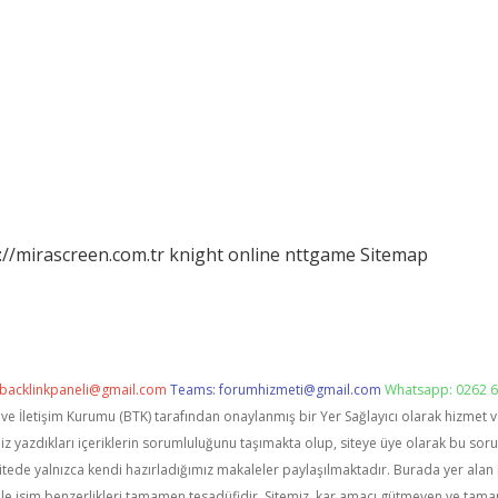
://mirascreen.com.tr
knight online
nttgame
Sitemap
backlinkpaneli@gmail.com
Teams:
forumhizmeti@gmail.com
Whatsapp: 0262 6
i ve İletişim Kurumu (BTK) tarafından onaylanmış bir Yer Sağlayıcı olarak hizmet 
zdıkları içeriklerin sorumluluğunu taşımakta olup, siteye üye olarak bu sorumlu
itede yalnızca kendi hazırladığımız makaleler paylaşılmaktadır. Burada yer alan 
le isim benzerlikleri tamamen tesadüfidir. Sitemiz, kar amacı gütmeyen ve tama