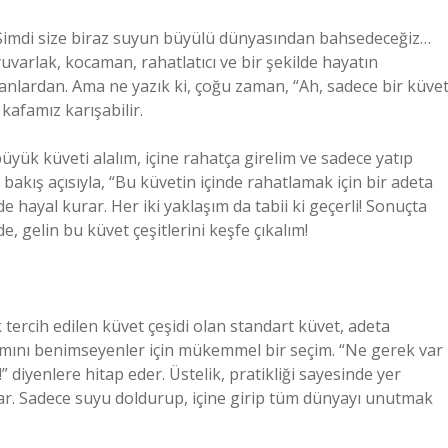
! Şimdi size biraz suyun büyülü dünyasından bahsedeceğiz…
uvarlak, kocaman, rahatlatıcı ve bir şekilde hayatın
anlardan. Ama ne yazık ki, çoğu zaman, “Ah, sadece bir küve
kafamız karışabilir.
üyük küveti alalım, içine rahatça girelim ve sadece yatıp
bakış açısıyla, “Bu küvetin içinde rahatlamak için bir adeta
de hayal kurar. Her iki yaklaşım da tabii ki geçerli! Sonuçta
e, gelin bu küvet çeşitlerini keşfe çıkalım!
tercih edilen küvet çeşidi olan standart küvet, adeta
şımını benimseyenler için mükemmel bir seçim. “Ne gerek var
 diyenlere hitap eder. Üstelik, pratikliği sayesinde yer
arar. Sadece suyu doldurup, içine girip tüm dünyayı unutmak