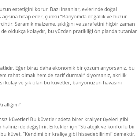
zun estetiğini korur. Bazı insanlar, evlerinde doğal
ş açısına hitap eder, çünkü “Banyomda doğallık ve huzur
rcihtir. Seramik malzeme, şıklığını ve zarafetini hiçbir zaman
de oldukça kolaydır, bu yüzden pratikliği ön planda tutanlar
fiyatlıdır. Eğer biraz daha ekonomik bir çözüm arıyorsanız, bu
hem rahat olmalı hem de zarif durmalı” diyorsanız, akrilik
emesi kolay ve şık olan bu küvetler, banyonuzun havasını
rallığım!”
ız küvetler! Bu küvetler adeta birer kraliyet üyeleri gibi
linizi de değiştirir. Erkekler için “Stratejik ve konforlu bir
u küvet, “Kendimi bir kraliçe gibi hissedebilirim!” demektir.