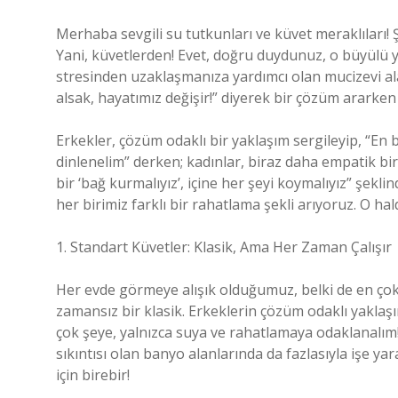
Merhaba sevgili su tutkunları ve küvet meraklıları
Yani, küvetlerden! Evet, doğru duydunuz, o büyülü y
stresinden uzaklaşmanıza yardımcı olan mucizevi al
alsak, hayatımız değişir!” diyerek bir çözüm ararken 
Erkekler, çözüm odaklı bir yaklaşım sergileyip, “En b
dinlenelim” derken; kadınlar, biraz daha empatik bir 
bir ‘bağ kurmalıyız’, içine her şeyi koymalıyız” şeklin
her birimiz farklı bir rahatlama şekli arıyoruz. O hald
1. Standart Küvetler: Klasik, Ama Her Zaman Çalışır
Her evde görmeye alışık olduğumuz, belki de en çok 
zamansız bir klasik. Erkeklerin çözüm odaklı yakla
çok şeye, yalnızca suya ve rahatlamaya odaklanalım!”
sıkıntısı olan banyo alanlarında da fazlasıyla işe y
için birebir!