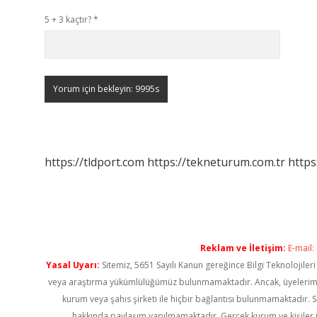
5 + 3 kaçtır?
*
https://tldport.com
https://tekneturum.com.tr
https
Reklam ve İletişim:
E-mail:
Yasal Uyarı:
Sitemiz, 5651 Sayılı Kanun gereğince Bilgi Teknolojiler
veya araştırma yükümlülüğümüz bulunmamaktadır. Ancak, üyelerimiz ya
kurum veya şahıs şirketi ile hiçbir bağlantısı bulunmamaktadır. S
hakkında paylaşım yapılmamaktadır. Gerçek kurum ve kişiler i