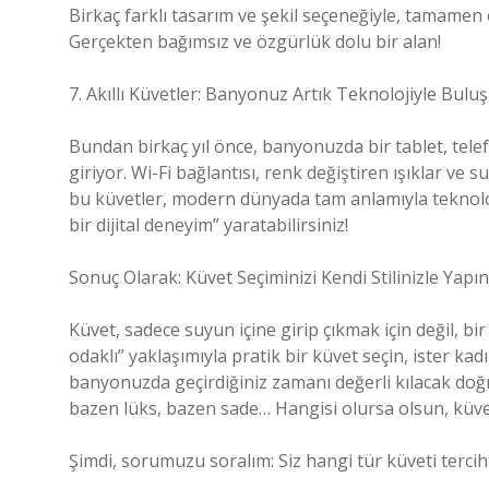
Birkaç farklı tasarım ve şekil seçeneğiyle, tamamen
Gerçekten bağımsız ve özgürlük dolu bir alan!
7. Akıllı Küvetler: Banyonuz Artık Teknolojiyle Bulu
Bundan birkaç yıl önce, banyonuzda bir tablet, telefo
giriyor. Wi-Fi bağlantısı, renk değiştiren ışıklar ve s
bu küvetler, modern dünyada tam anlamıyla teknoloji
bir dijital deneyim” yaratabilirsiniz!
Sonuç Olarak: Küvet Seçiminizi Kendi Stilinizle Yapın
Küvet, sadece suyun içine girip çıkmak için değil, bi
odaklı” yaklaşımıyla pratik bir küvet seçin, ister ka
banyonuzda geçirdiğiniz zamanı değerli kılacak doğ
bazen lüks, bazen sade… Hangisi olursa olsun, küveti
Şimdi, sorumuzu soralım: Siz hangi tür küveti terc