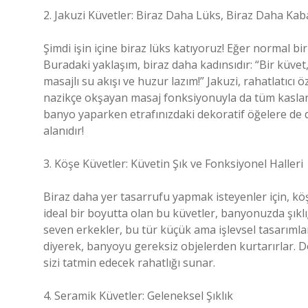
2. Jakuzi Küvetler: Biraz Daha Lüks, Biraz Daha Ka
Şimdi işin içine biraz lüks katıyoruz! Eğer normal bir
Buradaki yaklaşım, biraz daha kadınsıdır: “Bir küvet,
masajlı su akışı ve huzur lazım!” Jakuzi, rahatlatıcı
nazikçe okşayan masaj fonksiyonuyla da tüm kasların
banyo yaparken etrafınızdaki dekoratif öğelere de di
alanıdır!
3. Köşe Küvetler: Küvetin Şık ve Fonksiyonel Halleri
Biraz daha yer tasarrufu yapmak isteyenler için, k
ideal bir boyutta olan bu küvetler, banyonuzda şıklı
seven erkekler, bu tür küçük ama işlevsel tasarımla
diyerek, banyoyu gereksiz objelerden kurtarırlar. D
sizi tatmin edecek rahatlığı sunar.
4. Seramik Küvetler: Geleneksel Şıklık