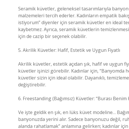
Seramik küvetler, geleneksel tasarımlarıyla banyonu
malzemeleri tercih ederler. Kadınların empatik bakı
istiyorum” diyenler için seramik küvetler en ideal te
kaybetmez. Ayrıca, seramik küvetlerin temizlenmesi 
için de cazip bir seçenek olabilir.
5. Akrilik Küvetler: Hafif, Estetik ve Uygun Fiyatlı
Akrilik küvetler, estetik açıdan şık, hafif ve uygun 
küvetler işinizi görebilir. Kadınlar için, “Banyomda 
küvetler sizin için ideal olabilir. Dayanıklı, temizl
değiştirebilir.
6. Freestanding (Bağımsız) Küvetler: “Burası Benim K
Ve işte geldik en şık, en lüks küvet modeline… Bağıms
banyonuzda yerini alır. Sadece banyonuzu değil, ruh ha
alanda rahatlamak” anlamına gelirken; kadınlar için b