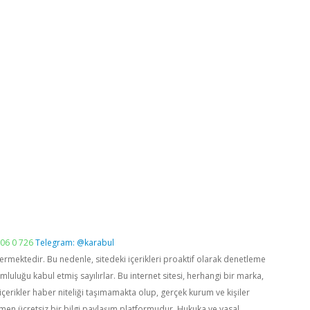
06 0 726
Telegram: @karabul
vermektedir. Bu nedenle, sitedeki içerikleri proaktif olarak denetleme
luğu kabul etmiş sayılırlar. Bu internet sitesi, herhangi bir marka,
içerikler haber niteliği taşımamakta olup, gerçek kurum ve kişiler
men ücretsiz bir bilgi paylaşım platformudur. Hukuka ve yasal