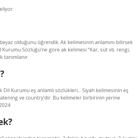
liyor.
eyaz olduğunu öğrendik. Ak kelimesinin anlamını bilirsek
 Kurumu Sözlüğü’ne göre ak kelimesi “Kar, süt vb. rengi,
ak tanımlanır.
?
rk Dil Kurumu eş anlamlı sözlükleri… Siyah kelimesinin eş
reatening ve country’dir. Bu kelimeler birbirinin yerine
 2024
ek?