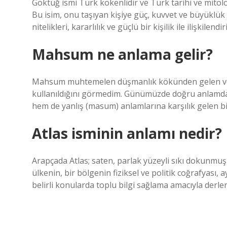
Göktuğ ismi Türk kökenlidir ve Türk tarihi ve mitol
Bu isim, onu taşıyan kişiye güç, kuvvet ve büyüklük b
nitelikleri, kararlılık ve güçlü bir kişilik ile ilişkilendiri
Mahsum ne anlama gelir?
Mahsum muhtemelen düşmanlık kökünden gelen ve dü
kullanıldığını görmedim. Günümüzde doğru anlamda
hem de yanlış (masum) anlamlarına karşılık gelen 
Atlas isminin anlamı nedir?
Arapçada Atlas; saten, parlak yüzeyli sıkı dokunmuş
ülkenin, bir bölgenin fiziksel ve politik coğrafyası, 
belirli konularda toplu bilgi sağlama amacıyla derle