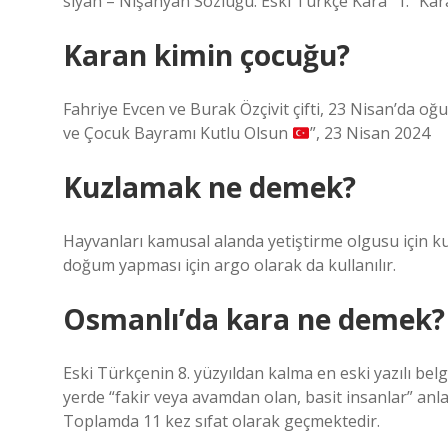
siyah – Nişanyan Sözlüğü. Eski Türkçe Kara “1. “Kara
Karan kimin çocuğu?
Fahriye Evcen ve Burak Özçivit çifti, 23 Nisan’da oğu
ve Çocuk Bayramı Kutlu Olsun
”, 23 Nisan 2024
Kuzlamak ne demek?
Hayvanları kamusal alanda yetiştirme olgusu için kul
doğum yapması için argo olarak da kullanılır.
Osmanlı’da kara ne demek?
Eski Türkçenin 8. yüzyıldan kalma en eski yazılı belg
yerde “fakir veya avamdan olan, basit insanlar” anl
Toplamda 11 kez sıfat olarak geçmektedir.