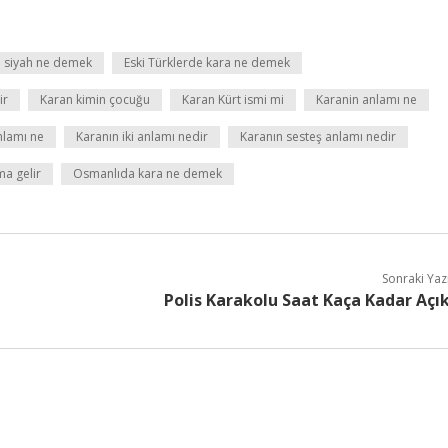
e siyah ne demek
Eski Türklerde kara ne demek
ir
Karan kimin çocuğu
Karan Kürt ismi mi
Karanin anlamı ne
nlamı ne
Karanın iki anlamı nedir
Karanın sesteş anlamı nedir
a gelir
Osmanlıda kara ne demek
Sonraki Yaz
Polis Karakolu Saat Kaça Kadar Açı