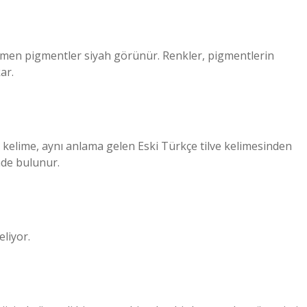
e emen pigmentler siyah görünür. Renkler, pigmentlerin
ar.
u kelime, aynı anlama gelen Eski Türkçe tilve kelimesinden
inde bulunur.
liyor.