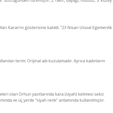
” sözcüğünden türemiştir, 2. fakir, bayağı, mutsuz, 3. kuzey.
lları Karan’ın gösterisine katıldı. “23 Nisan Ulusal Egemenlik
lanılan terim. Orijinal adı kuzulamadır. Ayrıca kadınların
eleri olan Orhun yazıtlarında kara (siyah) kelimesi sekiz
amında ve üç yerde “siyah renk” anlamında kullanılmıştır.