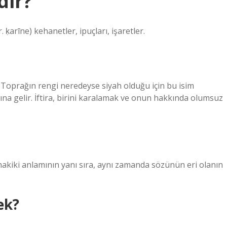
dir?
 ḳarā’in olan ar. ḳarīne) kehanetler, ipuçları, işaretler.
 Toprağın rengi neredeyse siyah olduğu için bu isim
mına gelir. İftira, birini karalamak ve onun hakkında olumsuz
hakiki anlamının yanı sıra, aynı zamanda sözünün eri olanın
ek?