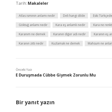
Tarih:
Makaleler
Atlas isminin anlamı nedir
Deli hangi dilde
Eski Türkçed
Göktuğ anlamı nedir
Kara eş anlamlı nedir
Kara ne renkt
Karanım ne demek
Karanın diğer adı nedir
Karanın eş a
Karanın zıttı nedir
Kuzlamak ne demek
Mahsum ne anlam
Önceki Yazı
E Duruşmada Cübbe Giymek Zorunlu Mu
Bir yanıt yazın