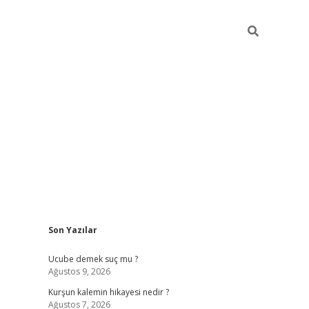
Sidebar
Son Yazılar
ilbet mobil giri
Ucube demek suç mu ?
Ağustos 9, 2026
Kurşun kalemin hikayesi nedir ?
Ağustos 7, 2026