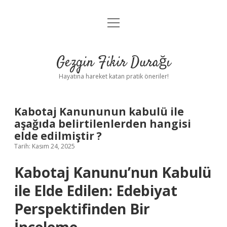
menüyü
Anasayfa
aç
Gizlilik Politikası
Gezgin Fikir Durağı
Yasal Uyarı
Hayatına hareket katan pratik öneriler!
Hakkımızda
Kabotaj Kanununun kabulü ile
aşağıda belirtilenlerden hangisi
elde edilmiştir ?
Tarih: Kasım 24, 2025
Kabotaj Kanunu’nun Kabulü
ile Elde Edilen: Edebiyat
Perspektifinden Bir