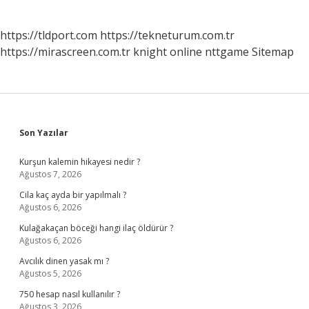
https://tldport.com
https://tekneturum.com.tr
https://mirascreen.com.tr
knight online
nttgame
Sitemap
Sidebar
Son Yazılar
Kurşun kalemin hikayesi nedir ?
Ağustos 7, 2026
Cila kaç ayda bir yapılmalı ?
Ağustos 6, 2026
Kulağakaçan böceği hangi ilaç öldürür ?
Ağustos 6, 2026
Avcılık dinen yasak mı ?
Ağustos 5, 2026
750 hesap nasıl kullanılır ?
Ağustos 3, 2026