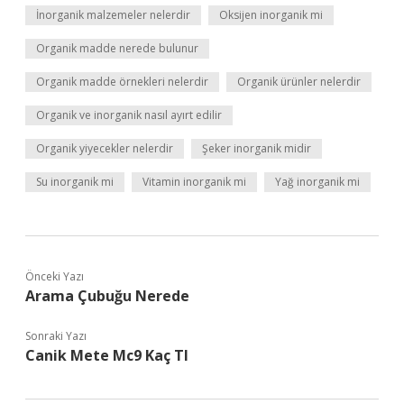
İnorganik malzemeler nelerdir
Oksijen inorganik mi
Organik madde nerede bulunur
Organik madde örnekleri nelerdir
Organik ürünler nelerdir
Organik ve inorganik nasıl ayırt edilir
Organik yiyecekler nelerdir
Şeker inorganik midir
Su inorganik mi
Vitamin inorganik mi
Yağ inorganik mi
Önceki Yazı
Arama Çubuğu Nerede
Sonraki Yazı
Canik Mete Mc9 Kaç Tl