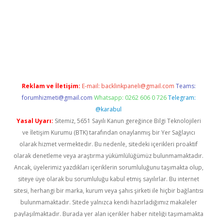
giriş
Reklam ve İletişim:
E-mail:
backlinkpaneli@gmail.com
Teams:
forumhizmeti@gmail.com
Whatsapp: 0262 606 0 726
Telegram:
@karabul
Yasal Uyarı:
Sitemiz, 5651 Sayılı Kanun gereğince Bilgi Teknolojileri
ve İletişim Kurumu (BTK) tarafından onaylanmış bir Yer Sağlayıcı
olarak hizmet vermektedir. Bu nedenle, sitedeki içerikleri proaktif
olarak denetleme veya araştırma yükümlülüğümüz bulunmamaktadır.
Ancak, üyelerimiz yazdıkları içeriklerin sorumluluğunu taşımakta olup,
siteye üye olarak bu sorumluluğu kabul etmiş sayılırlar. Bu internet
sitesi, herhangi bir marka, kurum veya şahıs şirketi ile hiçbir bağlantısı
bulunmamaktadır. Sitede yalnızca kendi hazırladığımız makaleler
paylaşılmaktadır. Burada yer alan içerikler haber niteliği taşımamakta