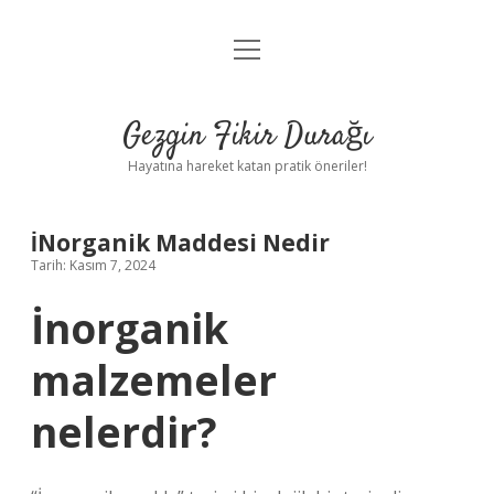
menüyü
Anasayfa
aç
Gizlilik Politikası
Gezgin Fikir Durağı
Yasal Uyarı
Hayatına hareket katan pratik öneriler!
Hakkımızda
İNorganik Maddesi Nedir
Tarih: Kasım 7, 2024
İnorganik
malzemeler
nelerdir?