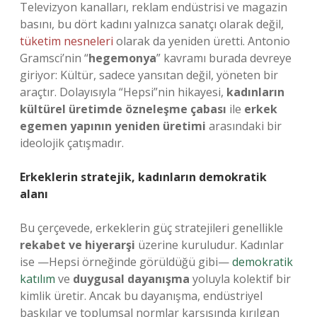
Televizyon kanalları, reklam endüstrisi ve magazin
basını, bu dört kadını yalnızca sanatçı olarak değil,
tüketim nesneleri
olarak da yeniden üretti. Antonio
Gramsci’nin “
hegemonya
” kavramı burada devreye
giriyor: Kültür, sadece yansıtan değil, yöneten bir
araçtır. Dolayısıyla “Hepsi”nin hikayesi,
kadınların
kültürel üretimde özneleşme çabası
ile
erkek
egemen yapının yeniden üretimi
arasındaki bir
ideolojik çatışmadır.
Erkeklerin stratejik, kadınların demokratik
alanı
Bu çerçevede, erkeklerin güç stratejileri genellikle
rekabet ve hiyerarşi
üzerine kuruludur. Kadınlar
ise —Hepsi örneğinde görüldüğü gibi—
demokratik
katılım
ve
duygusal dayanışma
yoluyla kolektif bir
kimlik üretir. Ancak bu dayanışma, endüstriyel
baskılar ve toplumsal normlar karşısında kırılgan