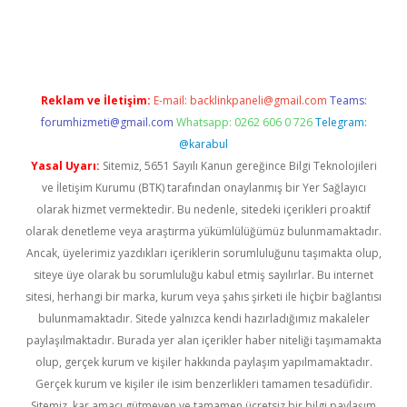
 giriş
Reklam ve İletişim:
E-mail:
backlinkpaneli@gmail.com
Teams:
forumhizmeti@gmail.com
Whatsapp: 0262 606 0 726
Telegram:
@karabul
Yasal Uyarı:
Sitemiz, 5651 Sayılı Kanun gereğince Bilgi Teknolojileri
ve İletişim Kurumu (BTK) tarafından onaylanmış bir Yer Sağlayıcı
olarak hizmet vermektedir. Bu nedenle, sitedeki içerikleri proaktif
olarak denetleme veya araştırma yükümlülüğümüz bulunmamaktadır.
Ancak, üyelerimiz yazdıkları içeriklerin sorumluluğunu taşımakta olup,
siteye üye olarak bu sorumluluğu kabul etmiş sayılırlar. Bu internet
sitesi, herhangi bir marka, kurum veya şahıs şirketi ile hiçbir bağlantısı
bulunmamaktadır. Sitede yalnızca kendi hazırladığımız makaleler
paylaşılmaktadır. Burada yer alan içerikler haber niteliği taşımamakta
olup, gerçek kurum ve kişiler hakkında paylaşım yapılmamaktadır.
Gerçek kurum ve kişiler ile isim benzerlikleri tamamen tesadüfidir.
Sitemiz, kar amacı gütmeyen ve tamamen ücretsiz bir bilgi paylaşım