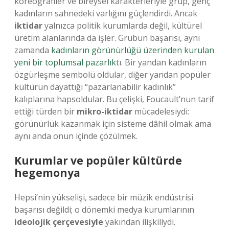
koreografiler ve bireysel karakterleriyle grup, genç
kadınların sahnedeki varlığını güçlendirdi. Ancak
iktidar
yalnızca politik kurumlarda değil, kültürel
üretim alanlarında da işler. Grubun başarısı, aynı
zamanda
kadınların görünürlüğü üzerinden kurulan
yeni bir toplumsal pazarlık
tı. Bir yandan kadınların
özgürleşme sembolü oldular, diğer yandan popüler
kültürün dayattığı “pazarlanabilir kadınlık”
kalıplarına hapsoldular. Bu çelişki, Foucault’nun tarif
ettiği türden bir
mikro-iktidar
mücadelesiydi:
görünürlük kazanmak için sisteme dâhil olmak ama
aynı anda onun içinde çözülmek.
Kurumlar ve popüler kültürde
hegemonya
Hepsi’nin yükselişi, sadece bir müzik endüstrisi
başarısı değildi; o dönemki medya kurumlarının
ideolojik çerçevesiyle
yakından ilişkiliydi.