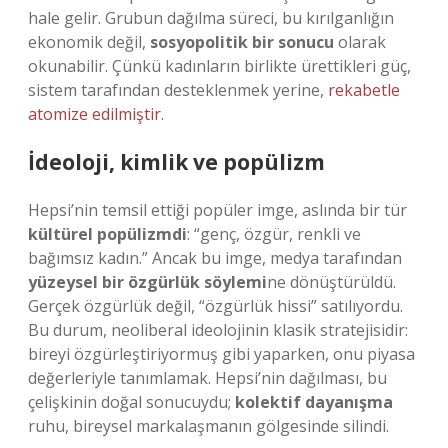
hale gelir. Grubun dağılma süreci, bu kırılganlığın
ekonomik değil,
sosyopolitik bir sonucu
olarak
okunabilir. Çünkü kadınların birlikte ürettikleri güç,
sistem tarafından desteklenmek yerine,
rekabetle
atomize edilmiştir
.
İdeoloji, kimlik ve popülizm
Hepsi’nin temsil ettiği popüler imge, aslında bir tür
kültürel popülizmdi
: “genç, özgür, renkli ve
bağımsız kadın.” Ancak bu imge, medya tarafından
yüzeysel bir özgürlük söylemi
ne dönüştürüldü.
Gerçek özgürlük değil, “özgürlük hissi” satılıyordu.
Bu durum, neoliberal ideolojinin klasik stratejisidir:
bireyi özgürleştiriyormuş gibi yaparken, onu piyasa
değerleriyle tanımlamak. Hepsi’nin dağılması, bu
çelişkinin doğal sonucuydu;
kolektif dayanışma
ruhu, bireysel markalaşmanın gölgesinde silindi.