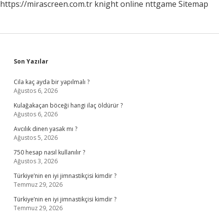
https://mirascreen.com.tr
knight online
nttgame
Sitemap
Sidebar
Son Yazılar
Cila kaç ayda bir yapılmalı ?
Ağustos 6, 2026
Kulağakaçan böceği hangi ilaç öldürür ?
Ağustos 6, 2026
Avcılık dinen yasak mı ?
Ağustos 5, 2026
750 hesap nasıl kullanılır ?
Ağustos 3, 2026
Türkiye’nin en iyi jimnastikçisi kimdir ?
Temmuz 29, 2026
Türkiye’nin en iyi jimnastikçisi kimdir ?
Temmuz 29, 2026