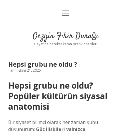
menüyü
Anasayfa
aç
Gizlilik Politikası
Gezgin Fikir Durağı
Yasal Uyarı
Hayatına hareket katan pratik öneriler!
Hakkımızda
Hepsi grubu ne oldu ?
Tarih: Ekim 21, 2025
Hepsi grubu ne oldu?
Popüler kültürün siyasal
anatomisi
Bir siyaset bilimci olarak her zaman şunu
düşünürüm:
Güç ilişkileri yalnızca