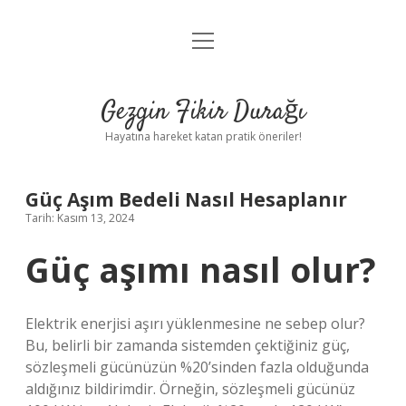
menüyü
Anasayfa
aç
Gizlilik Politikası
Gezgin Fikir Durağı
Yasal Uyarı
Hayatına hareket katan pratik öneriler!
Hakkımızda
Güç Aşım Bedeli Nasıl Hesaplanır
Tarih: Kasım 13, 2024
Güç aşımı nasıl olur?
Elektrik enerjisi aşırı yüklenmesine ne sebep olur?
Bu, belirli bir zamanda sistemden çektiğiniz güç,
sözleşmeli gücünüzün %20’sinden fazla olduğunda
aldığınız bildirimdir. Örneğin, sözleşmeli gücünüz