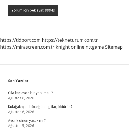
https://tldport.com
https://tekneturum.com.tr
https://mirascreen.com.tr
knight online
nttgame
Sitemap
Sidebar
Son Yazılar
Cila kaç ayda bir yapılmalı ?
Ağustos 6, 2026
Kulağakaçan böceği hangi ilaç öldürür ?
Ağustos 6, 2026
Avcılık dinen yasak mı ?
Ağustos 5, 2026