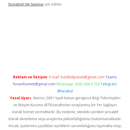
Sosyalizm Ne Savunur
için
admin
giriş
Reklam ve İletişim:
E-mail:
backlinkpaneli@gmail.com
Teams:
forumhizmeti@gmail.com
Whatsapp: 0262 606 0 726
Telegram:
@karabul
Yasal Uyarı:
Sitemiz, 5651 Sayılı Kanun gereğince Bilgi Teknolojileri
ve İletişim Kurumu (BTK) tarafından onaylanmış bir Yer Sağlayıcı
olarak hizmet vermektedir. Bu nedenle, sitedeki içerikleri proaktif
olarak denetleme veya araştırma yükümlülüğümüz bulunmamaktadır.
Ancak, üyelerimiz yazdıkları içeriklerin sorumluluğunu taşımakta olup,