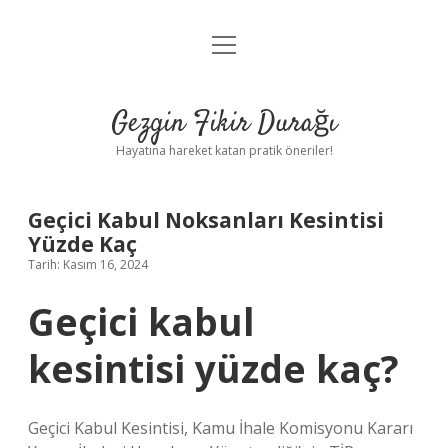
menüyü
Anasayfa
aç
Gizlilik Politikası
Gezgin Fikir Durağı
Yasal Uyarı
Hayatına hareket katan pratik öneriler!
Hakkımızda
Geçici Kabul Noksanları Kesintisi
Yüzde Kaç
Tarih: Kasım 16, 2024
Geçici kabul
kesintisi yüzde kaç?
Geçici Kabul Kesintisi, Kamu İhale Komisyonu Kararı