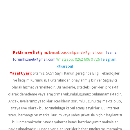
riş
Reklam ve İletişim:
E-mail:
backlinkpaneli@gmail.com
Teams:
forumhizmeti@gmail.com
Whatsapp: 0262 606 0 726
Telegram:
@karabul
Yasal Uyarı:
Sitemiz, 5651 Sayılı Kanun gereğince Bilgi Teknolojileri
ve İletişim Kurumu (BTK) tarafından onaylanmış bir Yer Sağlayıcı
olarak hizmet vermektedir. Bu nedenle, sitedeki içerikleri proaktif
olarak denetleme veya araştırma yükümlülüğümüz bulunmamaktadır.
Ancak, üyelerimiz yazdıkları içeriklerin sorumluluğunu taşımakta olup,
siteye üye olarak bu sorumluluğu kabul etmiş sayılırlar. Bu internet
sitesi, herhangi bir marka, kurum veya şahıs şirketi ile hiçbir bağlantısı
bulunmamaktadır. Sitede yalnızca kendi hazırladığımız makaleler
paylaşılmaktadır. Burada yer alan içerikler haber niteliği taşımamakta