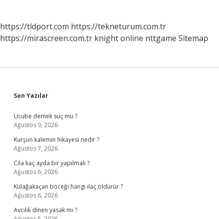
https://tldport.com
https://tekneturum.com.tr
https://mirascreen.com.tr
knight online
nttgame
Sitemap
Sidebar
Son Yazılar
Ucube demek suç mu ?
Ağustos 9, 2026
Kurşun kalemin hikayesi nedir ?
Ağustos 7, 2026
Cila kaç ayda bir yapılmalı ?
Ağustos 6, 2026
Kulağakaçan böceği hangi ilaç öldürür ?
Ağustos 6, 2026
Avcılık dinen yasak mı ?
Ağustos 5, 2026