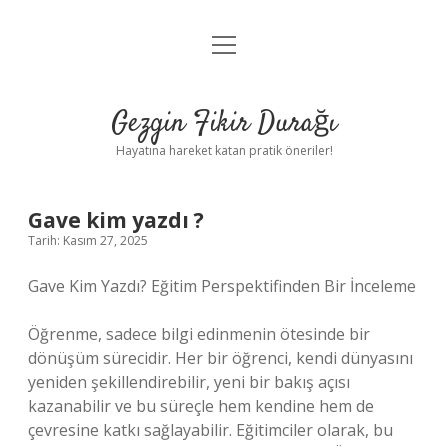
menüyü
Anasayfa
aç
Gizlilik Politikası
Gezgin Fikir Durağı
Yasal Uyarı
Hayatına hareket katan pratik öneriler!
Hakkımızda
Gave kim yazdı ?
Tarih: Kasım 27, 2025
Gave Kim Yazdı? Eğitim Perspektifinden Bir İnceleme
Öğrenme, sadece bilgi edinmenin ötesinde bir
dönüşüm sürecidir. Her bir öğrenci, kendi dünyasını
yeniden şekillendirebilir, yeni bir bakış açısı
kazanabilir ve bu süreçle hem kendine hem de
çevresine katkı sağlayabilir. Eğitimciler olarak, bu