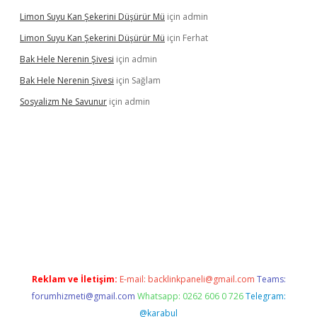
Limon Suyu Kan Şekerini Düşürür Mü
için
admin
Limon Suyu Kan Şekerini Düşürür Mü
için
Ferhat
Bak Hele Nerenin Şivesi
için
admin
Bak Hele Nerenin Şivesi
için
Sağlam
Sosyalizm Ne Savunur
için
admin
bil giriş
Reklam ve İletişim:
E-mail:
backlinkpaneli@gmail.com
Teams:
forumhizmeti@gmail.com
Whatsapp: 0262 606 0 726
Telegram:
@karabul