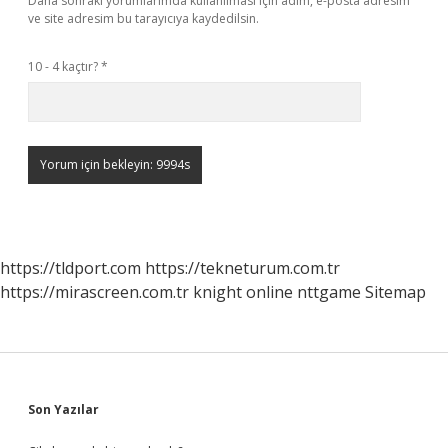
Daha sonraki yorumlarımda kullanılması için adım, e-posta adresim
ve site adresim bu tarayıcıya kaydedilsin.
10 - 4 kaçtır?
*
https://tldport.com
https://tekneturum.com.tr
https://mirascreen.com.tr
knight online
nttgame
Sitemap
Sidebar
Son Yazılar