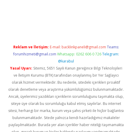
 giriş
Reklam ve İletişim:
E-mail:
backlinkpaneli@gmail.com
Teams:
forumhizmeti@gmail.com
Whatsapp: 0262 606 0 726
Telegram:
@karabul
Yasal Uyarı:
Sitemiz, 5651 Sayılı Kanun gereğince Bilgi Teknolojileri
ve İletişim Kurumu (BTK) tarafından onaylanmış bir Yer Sağlayıcı
olarak hizmet vermektedir. Bu nedenle, sitedeki içerikleri proaktif
olarak denetleme veya araştırma yükümlülüğümüz bulunmamaktadır.
Ancak, üyelerimiz yazdıkları içeriklerin sorumluluğunu taşımakta olup,
siteye üye olarak bu sorumluluğu kabul etmiş sayılırlar. Bu internet
sitesi, herhangi bir marka, kurum veya şahıs şirketi ile hiçbir bağlantısı
bulunmamaktadır. Sitede yalnızca kendi hazırladığımız makaleler
paylaşılmaktadır. Burada yer alan içerikler haber niteliği taşımamakta
olup, gerçek kurum ve kişiler hakkında paylaşım yapılmamaktadır.