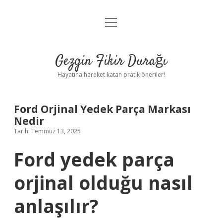
menüyü
Anasayfa
aç
Gizlilik Politikası
Gezgin Fikir Durağı
Yasal Uyarı
Hayatına hareket katan pratik öneriler!
Hakkımızda
Ford Orjinal Yedek Parça Markası
Nedir
Tarih: Temmuz 13, 2025
Ford yedek parça
orjinal olduğu nasıl
anlaşılır?