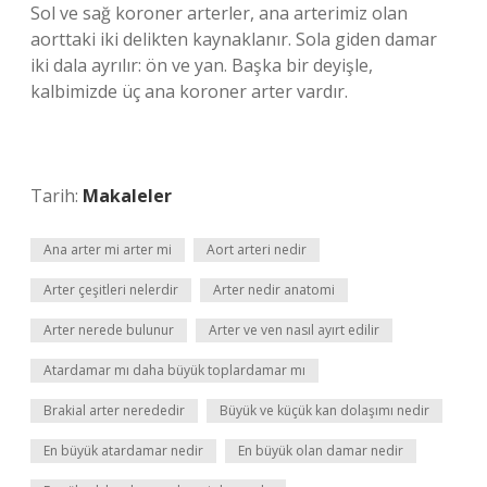
Sol ve sağ koroner arterler, ana arterimiz olan
aorttaki iki delikten kaynaklanır. Sola giden damar
iki dala ayrılır: ön ve yan. Başka bir deyişle,
kalbimizde üç ana koroner arter vardır.
Tarih:
Makaleler
Ana arter mi arter mi
Aort arteri nedir
Arter çeşitleri nelerdir
Arter nedir anatomi
Arter nerede bulunur
Arter ve ven nasıl ayırt edilir
Atardamar mı daha büyük toplardamar mı
Brakial arter nerededir
Büyük ve küçük kan dolaşımı nedir
En büyük atardamar nedir
En büyük olan damar nedir