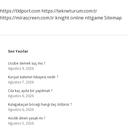
https://tldport.com
https://tekneturum.com.tr
https://mirascreen.com.tr
knight online
nttgame
Sitemap
Sidebar
Son Yazılar
Ucube demek suç mu ?
Ağustos 9, 2026
Kurşun kalemin hikayesi nedir ?
Ağustos 7, 2026
Cila kaç ayda bir yapılmalı ?
Ağustos 6, 2026
Kulağakaçan böceği hangi ilaç öldürür ?
Ağustos 6, 2026
Avcılık dinen yasak mı ?
Ağustos 5, 2026