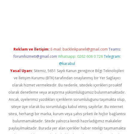
riş
Reklam ve İletişim:
E-mail:
backlinkpaneli@gmail.com
Teams:
forumhizmeti@gmail.com
Whatsapp: 0262 606 0 726
Telegram:
@karabul
Yasal Uyarı:
Sitemiz, 5651 Sayılı Kanun gereğince Bilgi Teknolojileri
ve İletişim Kurumu (BTK) tarafından onaylanmış bir Yer Sağlayıcı
olarak hizmet vermektedir. Bu nedenle, sitedeki içerikleri proaktif
olarak denetleme veya araştırma yükümlülüğümüz bulunmamaktadır.
Ancak, üyelerimiz yazdıkları içeriklerin sorumluluğunu taşımakta olup,
siteye üye olarak bu sorumluluğu kabul etmiş sayılırlar. Bu internet
sitesi, herhangi bir marka, kurum veya şahıs şirketi ile hiçbir bağlantısı
bulunmamaktadır. Sitede yalnızca kendi hazırladığımız makaleler
paylaşılmaktadır. Burada yer alan içerikler haber niteliği taşımamakta