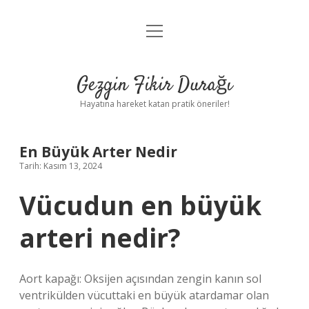
menüyü
Anasayfa
aç
Gizlilik Politikası
Gezgin Fikir Durağı
Yasal Uyarı
Hayatına hareket katan pratik öneriler!
Hakkımızda
En Büyük Arter Nedir
Tarih: Kasım 13, 2024
Vücudun en büyük
arteri nedir?
Aort kapağı: Oksijen açısından zengin kanın sol
ventrikülden vücuttaki en büyük atardamar olan