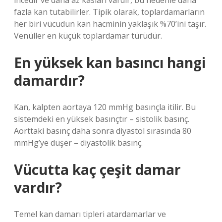
incedir ve daha az kasları vardır, bu nedenle daha
fazla kan tutabilirler. Tipik olarak, toplardamarların
her biri vücudun kan hacminin yaklaşık %70’ini taşır.
Venüller en küçük toplardamar türüdür.
En yüksek kan basıncı hangi
damardır?
Kan, kalpten aortaya 120 mmHg basınçla itilir. Bu
sistemdeki en yüksek basınçtır – sistolik basınç.
Aorttaki basınç daha sonra diyastol sırasında 80
mmHg’ye düşer – diyastolik basınç.
Vücutta kaç çeşit damar
vardır?
Temel kan damarı tipleri atardamarlar ve