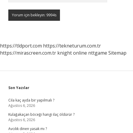
https://tldport.com
https://tekneturum.com.tr
https://mirascreen.com.tr
knight online
nttgame
Sitemap
Sidebar
Son Yazılar
Cila kaç ayda bir yapılmalı ?
Ağustos 6, 2026
Kulağakaçan böceği hangi ilaç öldürür ?
Ağustos 6, 2026
Avcılık dinen yasak mı ?