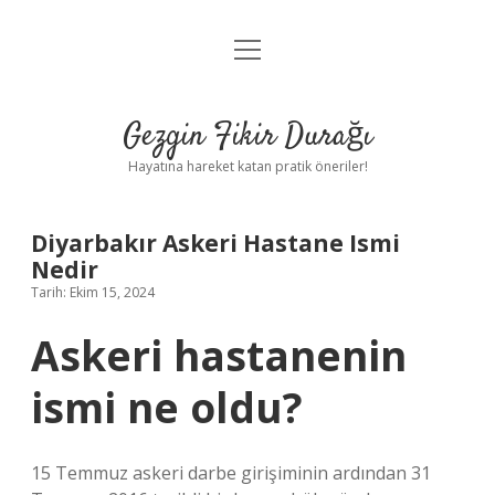
menüyü
Anasayfa
aç
Gizlilik Politikası
Gezgin Fikir Durağı
Yasal Uyarı
Hayatına hareket katan pratik öneriler!
Hakkımızda
Diyarbakır Askeri Hastane Ismi
Nedir
Tarih: Ekim 15, 2024
Askeri hastanenin
ismi ne oldu?
15 Temmuz askeri darbe girişiminin ardından 31