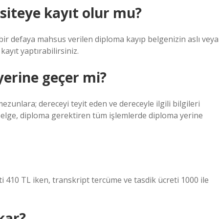
rsiteye kayıt olur mu?
 defaya mahsus verilen diploma kayıp belgenizin aslı veya
ayıt yaptırabilirsiniz.
yerine geçer mi?
unlara; dereceyi teyit eden ve dereceyle ilgili bilgileri
u belge, diploma gerektiren tüm işlemlerde diploma yerine
i 410 TL iken, transkript tercüme ve tasdik ücreti 1000 ile
kar?