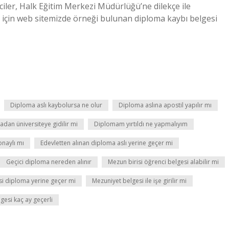
nciler, Halk Eğitim Merkezi Müdürlüğü’ne dilekçe ile
n için web sitemizde örneği bulunan diploma kaybı belgesi
Diploma aslı kaybolursa ne olur
Diploma aslına apostil yapılır mı
dan üniversiteye gidilir mi
Diplomam yırtıldı ne yapmalıyım
onaylı mı
Edevletten alınan diploma aslı yerine geçer mi
Geçici diploma nereden alınır
Mezun birisi öğrenci belgesi alabilir mi
si diploma yerine geçer mi
Mezuniyet belgesi ile işe girilir mi
gesi kaç ay geçerli