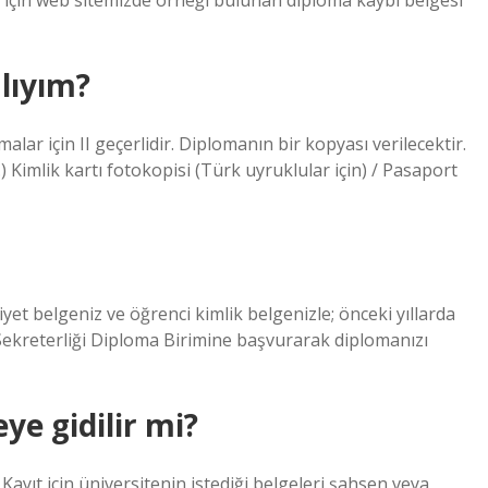
n için web sitemizde örneği bulunan diploma kaybı belgesi
lıyım?
alar için II geçerlidir. Diplomanın bir kopyası verilecektir.
Kimlik kartı fotokopisi (Türk uyruklular için) / Pasaport
t belgeniz ve öğrenci kimlik belgenizle; önceki yıllarda
Sekreterliği Diploma Birimine başvurarak diplomanızı
e gidilir mi?
. Kayıt için üniversitenin istediği belgeleri şahsen veya