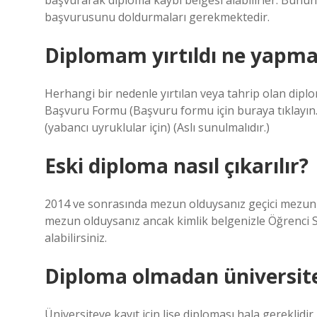
başvurarak diploma kaybı belgesi alabilirler. Bunu
başvurusunu doldurmaları gerekmektedir.
Diplomam yırtıldı ne yapma
Herhangi bir nedenle yırtılan veya tahrip olan diplom
Başvuru Formu (Başvuru formu için buraya tıklayın.) 
(yabancı uyruklular için) (Aslı sunulmalıdır.)
Eski diploma nasıl çıkarılır?
2014 ve sonrasında mezun olduysanız geçici mezuniye
mezun olduysanız ancak kimlik belgenizle Öğrenci 
alabilirsiniz.
Diploma olmadan üniversitey
Üniversiteye kayıt için lise diploması hala gereklidir