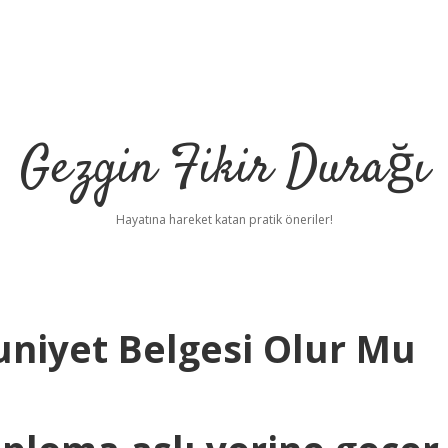
Gezgin Fikir Durağı
Hayatına hareket katan pratik öneriler!
niyet Belgesi Olur Mu