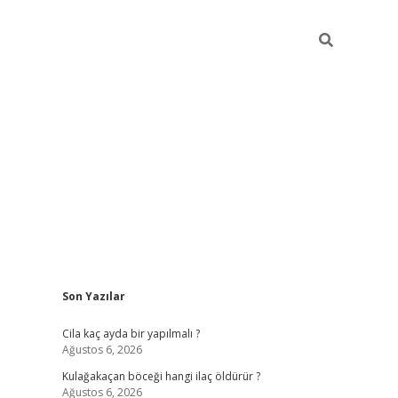
Sidebar
Son Yazılar
ilbet mobil giri
Cila kaç ayda bir yapılmalı ?
Ağustos 6, 2026
Kulağakaçan böceği hangi ilaç öldürür ?
Ağustos 6, 2026