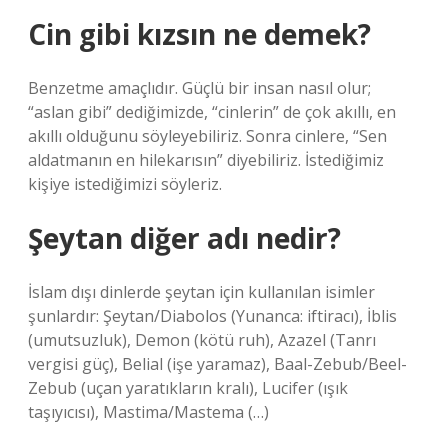
Cin gibi kızsın ne demek?
Benzetme amaçlıdır. Güçlü bir insan nasıl olur;
“aslan gibi” dediğimizde, “cinlerin” de çok akıllı, en
akıllı olduğunu söyleyebiliriz. Sonra cinlere, “Sen
aldatmanın en hilekarısın” diyebiliriz. İstediğimiz
kişiye istediğimizi söyleriz.
Şeytan diğer adı nedir?
İslam dışı dinlerde şeytan için kullanılan isimler
şunlardır: Şeytan/Diabolos (Yunanca: iftiracı), İblis
(umutsuzluk), Demon (kötü ruh), Azazel (Tanrı
vergisi güç), Belial (işe yaramaz), Baal-Zebub/Beel-
Zebub (uçan yaratıkların kralı), Lucifer (ışık
taşıyıcısı), Mastima/Mastema (…)