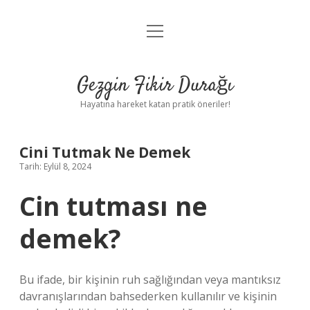
menüyü
Anasayfa
aç
Gizlilik Politikası
Gezgin Fikir Durağı
Yasal Uyarı
Hayatına hareket katan pratik öneriler!
Hakkımızda
Cini Tutmak Ne Demek
Tarih: Eylül 8, 2024
Cin tutması ne
demek?
Bu ifade, bir kişinin ruh sağlığından veya mantıksız
davranışlarından bahsederken kullanılır ve kişinin