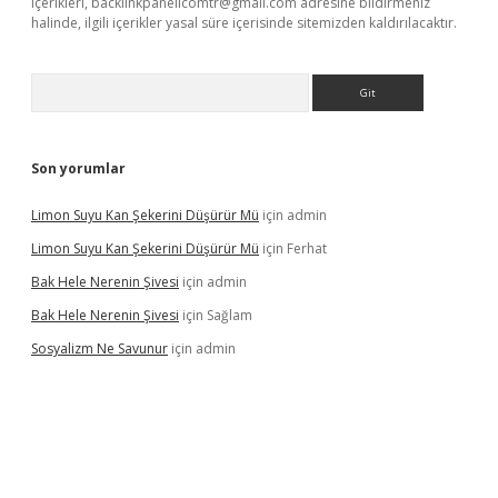
içerikleri,
backlinkpanelicomtr@gmail.com
adresine bildirmeniz
halinde, ilgili içerikler yasal süre içerisinde sitemizden kaldırılacaktır.
Arama
Son yorumlar
Limon Suyu Kan Şekerini Düşürür Mü
için
admin
Limon Suyu Kan Şekerini Düşürür Mü
için
Ferhat
Bak Hele Nerenin Şivesi
için
admin
Bak Hele Nerenin Şivesi
için
Sağlam
Sosyalizm Ne Savunur
için
admin