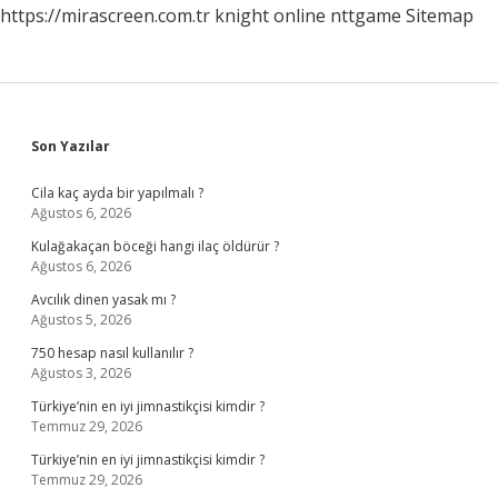
https://mirascreen.com.tr
knight online
nttgame
Sitemap
Sidebar
Son Yazılar
Cila kaç ayda bir yapılmalı ?
Ağustos 6, 2026
Kulağakaçan böceği hangi ilaç öldürür ?
Ağustos 6, 2026
Avcılık dinen yasak mı ?
Ağustos 5, 2026
750 hesap nasıl kullanılır ?
Ağustos 3, 2026
Türkiye’nin en iyi jimnastikçisi kimdir ?
Temmuz 29, 2026
Türkiye’nin en iyi jimnastikçisi kimdir ?
Temmuz 29, 2026