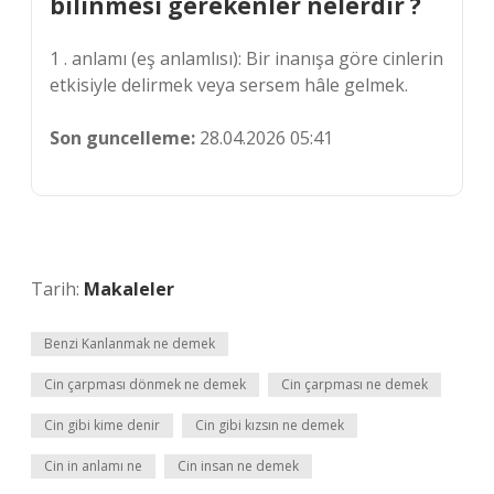
bilinmesi gerekenler nelerdir ?
1 . anlamı (eş anlamlısı): Bir inanışa göre cinlerin
etkisiyle delirmek veya sersem hâle gelmek.
Son guncelleme:
28.04.2026 05:41
Tarih:
Makaleler
Benzi Kanlanmak ne demek
Cin çarpması dönmek ne demek
Cin çarpması ne demek
Cin gibi kime denir
Cin gibi kızsın ne demek
Cin in anlamı ne
Cin insan ne demek