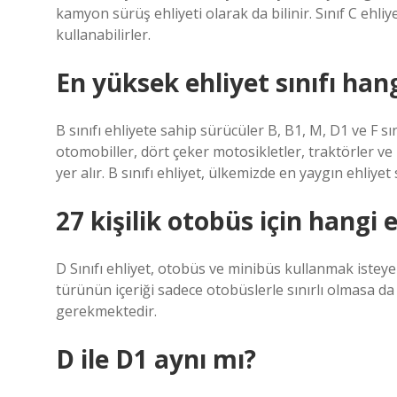
kamyon sürüş ehliyeti olarak da bilinir. Sınıf C ehliye
kullanabilirler.
En yüksek ehliyet sınıfı hang
B sınıfı ehliyete sahip sürücüler B, B1, M, D1 ve F sın
otomobiller, dört çeker motosikletler, traktörler 
yer alır. B sınıfı ehliyet, ülkemizde en yaygın ehliyet s
27 kişilik otobüs için hangi 
D Sınıfı ehliyet, otobüs ve minibüs kullanmak isteye
türünün içeriği sadece otobüslerle sınırlı olmasa d
gerekmektedir.
D ile D1 aynı mı?