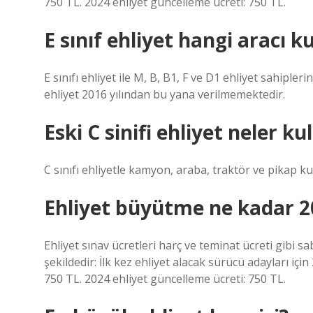
750 TL. 2024 ehliyet güncelleme ücreti: 750 TL.
E sınıf ehliyet hangi aracı 
E sınıfı ehliyet ile M, B, B1, F ve D1 ehliyet sahipleri
ehliyet 2016 yılından bu yana verilmemektedir.
Eski C sinifi ehliyet neler ku
C sınıfı ehliyetle kamyon, araba, traktör ve pikap kul
Ehliyet büyütme ne kadar 2
Ehliyet sınav ücretleri harç ve teminat ücreti gibi sab
şekildedir: İlk kez ehliyet alacak sürücü adayları için 
750 TL. 2024 ehliyet güncelleme ücreti: 750 TL.