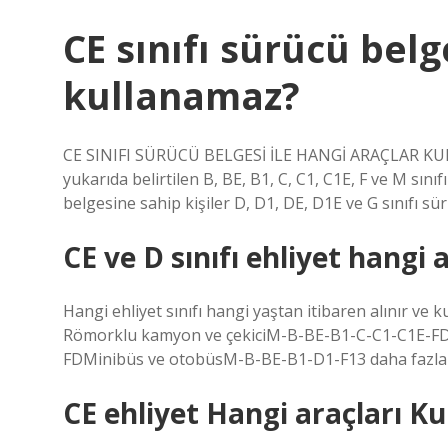
CE sınıfı sürücü belg
kullanamaz?
CE SINIFI SÜRÜCÜ BELGESİ İLE HANGİ ARAÇLAR KULL
yukarıda belirtilen B, BE, B1, C, C1, C1E, F ve M sınıf
belgesine sahip kişiler D, D1, DE, D1E ve G sınıfı sür
CE ve D sınıfı ehliyet hangi 
Hangi ehliyet sınıfı hangi yaştan itibaren alınır 
Römorklu kamyon ve çekiciM-B-BE-B1-C-C1-C1E-
FDMinibüs ve otobüsM-B-BE-B1-D1-F13 daha fazla 
CE ehliyet Hangi araçları Ku