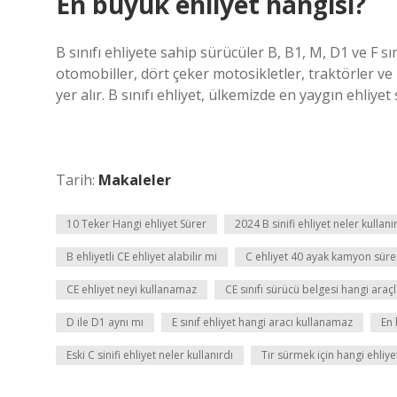
En büyük ehliyet hangisi?
B sınıfı ehliyete sahip sürücüler B, B1, M, D1 ve F sın
otomobiller, dört çeker motosikletler, traktörler 
yer alır. B sınıfı ehliyet, ülkemizde en yaygın ehliyet s
Tarih:
Makaleler
10 Teker Hangi ehliyet Sürer
2024 B sinifi ehliyet neler kullani
B ehliyetli CE ehliyet alabilir mi
C ehliyet 40 ayak kamyon süre
CE ehliyet neyi kullanamaz
CE sınıfı sürücü belgesi hangi araç
D ile D1 aynı mı
E sınıf ehliyet hangi aracı kullanamaz
En 
Eski C sinifi ehliyet neler kullanırdı
Tır sürmek için hangi ehliye