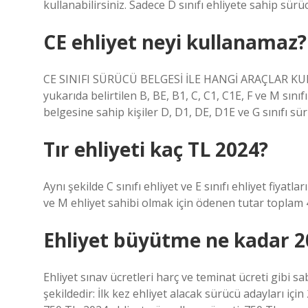
kullanabilirsiniz. Sadece D sınıfı ehliyete sahip sürüc
CE ehliyet neyi kullanamaz?
CE SINIFI SÜRÜCÜ BELGESİ İLE HANGİ ARAÇLAR KULL
yukarıda belirtilen B, BE, B1, C, C1, C1E, F ve M sınıf
belgesine sahip kişiler D, D1, DE, D1E ve G sınıfı sür
Tır ehliyeti kaç TL 2024?
Aynı şekilde C sınıfı ehliyet ve E sınıfı ehliyet fiyatl
ve M ehliyet sahibi olmak için ödenen tutar toplam 4
Ehliyet büyütme ne kadar 2
Ehliyet sınav ücretleri harç ve teminat ücreti gibi sab
şekildedir: İlk kez ehliyet alacak sürücü adayları için 