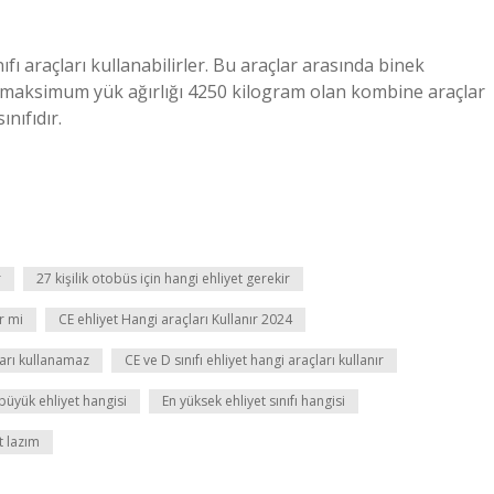
ıfı araçları kullanabilirler. Bu araçlar arasında binek
ve maksimum yük ağırlığı 4250 kilogram olan kombine araçlar
ınıfıdır.
r
27 kişilik otobüs için hangi ehliyet gerekir
r mi
CE ehliyet Hangi araçları Kullanır 2024
ları kullanamaz
CE ve D sınıfı ehliyet hangi araçları kullanır
büyük ehliyet hangisi
En yüksek ehliyet sınıfı hangisi
t lazım