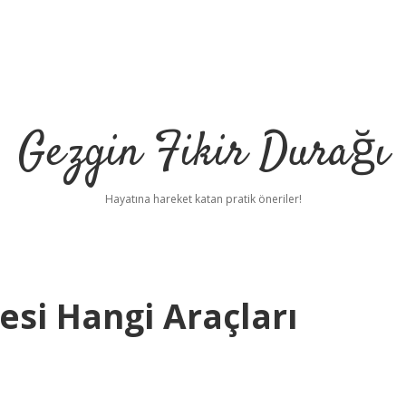
Gezgin Fikir Durağı
Hayatına hareket katan pratik öneriler!
esi Hangi Araçları