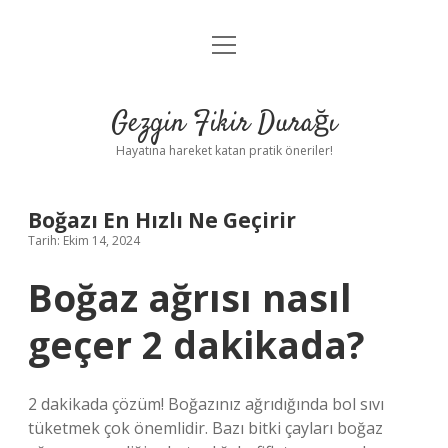
menüyü
Anasayfa
aç
Gizlilik Politikası
Gezgin Fikir Durağı
Yasal Uyarı
Hayatına hareket katan pratik öneriler!
Hakkımızda
Boğazı En Hızlı Ne Geçirir
Tarih: Ekim 14, 2024
Boğaz ağrısı nasıl
geçer 2 dakikada?
2 dakikada çözüm! Boğazınız ağrıdığında bol sıvı
tüketmek çok önemlidir. Bazı bitki çayları boğaz