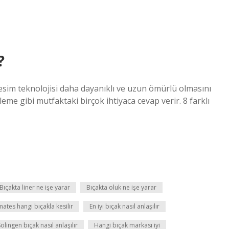
?
 kesim teknolojisi daha dayanıklı ve uzun ömürlü olmasını
me gibi mutfaktaki birçok ihtiyaca cevap verir. 8 farklı
Bıçakta liner ne işe yarar
Bıçakta oluk ne işe yarar
ates hangi bıçakla kesilir
En iyi bıçak nasıl anlaşılır
olingen bıçak nasıl anlaşılır
Hangi bıçak markası iyi