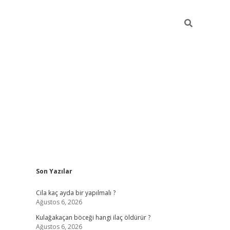
Sidebar
Son Yazılar
ilbet mobil 
Cila kaç ayda bir yapılmalı ?
Ağustos 6, 2026
Kulağakaçan böceği hangi ilaç öldürür ?
Ağustos 6, 2026