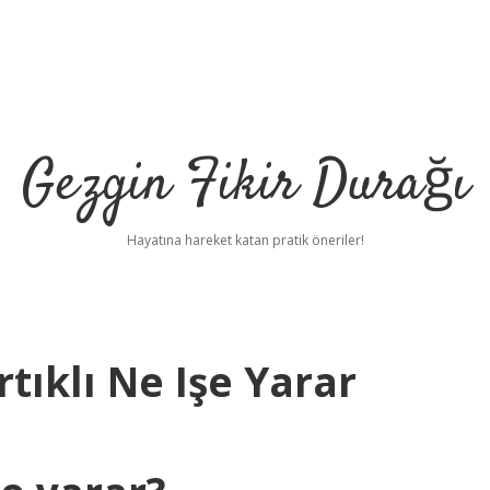
Gezgin Fikir Durağı
Hayatına hareket katan pratik öneriler!
tıklı Ne Işe Yarar