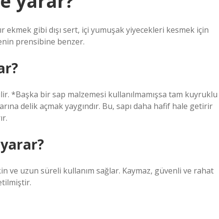
şe yarar?
çıtır ekmek gibi dışı sert, içi yumuşak yiyecekleri kesmek için
erenin prensibine benzer.
ar?
ebilir. *Başka bir sap malzemesi kullanılmamışsa tam kuyruklu
plarına delik açmak yaygındır. Bu, sapı daha hafif hale getirir
ır.
e yarar?
eskin ve uzun süreli kullanım sağlar. Kaymaz, güvenli ve rahat
ilmiştir.