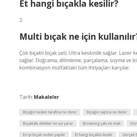
Et hangi bıçakla kesilir?
2.
Multi bıçak ne için kullanılır
Çok bıçaklı bıçak seti; Ultra keskinlik sağlar. Lazer
sağlar. Doğrama, dilimleme, parçalama, soyma ve bile
kombinasyon mutfaktaki tüm ihtiyaçları karşılar.
Tarih:
Makaleler
Bıçağın keskin tarafına ne denir
Bıçağın sapına ne denir
Bıçaktaki delikler ne işe yarar
Browning çakı ne malı
Dom
En iyi bıçak neden yapılır
Et hangi bıçakla kesilir
Gerçek S