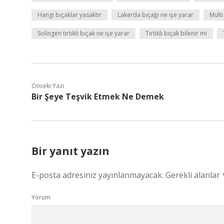
Hangi bıçaklar yasaktır
Lakerda bıçağı ne işe yarar
Multi
Solingen tırtıklı bıçak ne işe yarar
Tırtıklı bıçak bilenir mi
Önceki Yazı
Bir Şeye Teşvik Etmek Ne Demek
Bir yanıt yazın
E-posta adresiniz yayınlanmayacak.
Gerekli alanlar
Yorum