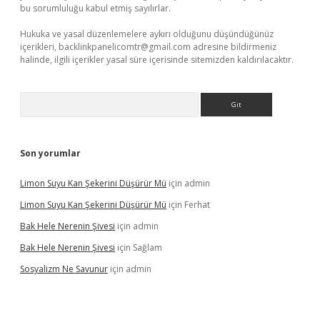
bu sorumluluğu kabul etmiş sayılırlar.
Hukuka ve yasal düzenlemelere aykırı olduğunu düşündüğünüz
içerikleri,
backlinkpanelicomtr@gmail.com
adresine bildirmeniz
halinde, ilgili içerikler yasal süre içerisinde sitemizden kaldırılacaktır.
Arama
Son yorumlar
Limon Suyu Kan Şekerini Düşürür Mü
için
admin
Limon Suyu Kan Şekerini Düşürür Mü
için
Ferhat
Bak Hele Nerenin Şivesi
için
admin
Bak Hele Nerenin Şivesi
için
Sağlam
Sosyalizm Ne Savunur
için
admin