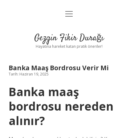
menüyü
Anasayfa
aç
Gizlilik Politikası
Gezgin Fikir Durağı
Yasal Uyarı
Hayatına hareket katan pratik öneriler!
Hakkımızda
Banka Maaş Bordrosu Verir Mi
Tarih: Haziran 19, 2025
Banka maaş
bordrosu nereden
alınır?