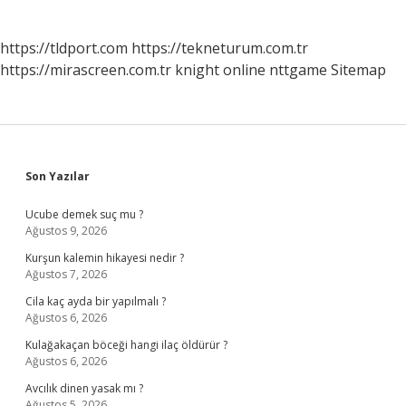
https://tldport.com
https://tekneturum.com.tr
https://mirascreen.com.tr
knight online
nttgame
Sitemap
Sidebar
Son Yazılar
Ucube demek suç mu ?
Ağustos 9, 2026
Kurşun kalemin hikayesi nedir ?
Ağustos 7, 2026
Cila kaç ayda bir yapılmalı ?
Ağustos 6, 2026
Kulağakaçan böceği hangi ilaç öldürür ?
Ağustos 6, 2026
Avcılık dinen yasak mı ?
Ağustos 5, 2026