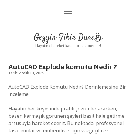
menüyü
Anasayfa
aç
Gizlilik Politikası
Gezgin Fikir Durağı
Yasal Uyarı
Hayatına hareket katan pratik öneriler!
Hakkımızda
AutoCAD Explode komutu Nedir ?
Tarih: Aralık 13, 2025
AutoCAD Explode Komutu Nedir? Derinlemesine Bir
İnceleme
Hayatın her köşesinde pratik çözümler ararken,
bazen karmaşık görünen şeyleri basit hale getirme
arzusuyla hareket ederiz. Bu noktada, profesyonel
tasarımcılar ve mühendisler için vazgeçilmez