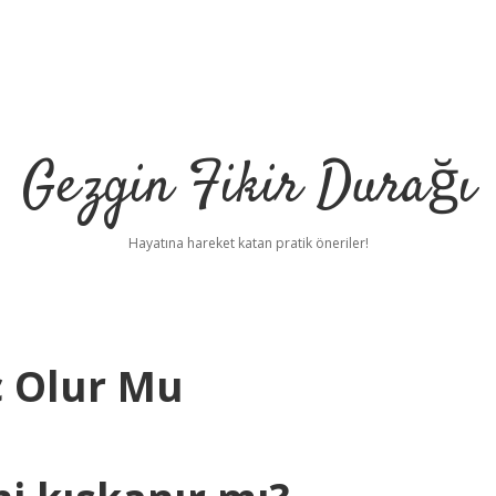
Gezgin Fikir Durağı
Hayatına hareket katan pratik öneriler!
ç Olur Mu