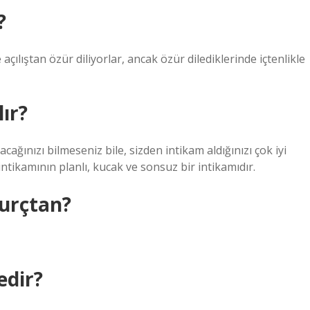
?
çılıştan özür diliyorlar, ancak özür dilediklerinde içtenlikle
ır?
acağınızı bilmeseniz bile, sizden intikam aldığınızı çok iyi
intikamının planlı, kucak ve sonsuz bir intikamıdır.
burçtan?
edir?