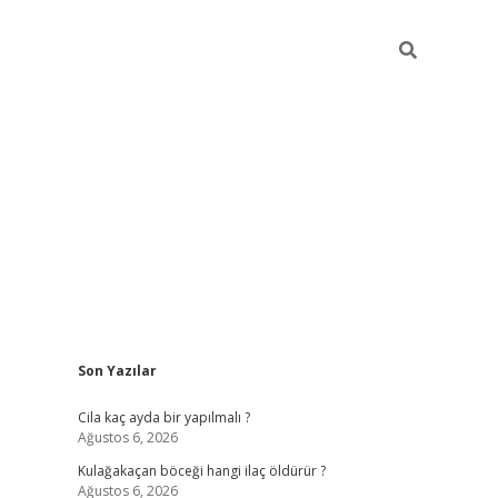
Sidebar
Son Yazılar
ilbet mobil gir
Cila kaç ayda bir yapılmalı ?
Ağustos 6, 2026
Kulağakaçan böceği hangi ilaç öldürür ?
Ağustos 6, 2026