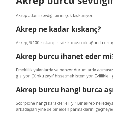
Akrep burcu sevdiğin
Akrep adamı sevdiği birini çok kıskanıyor.
Akrep ne kadar kıskanç?
Akrep, %100 kıskançlık söz konusu olduğunda ortaya çı
Akrep burcu ihanet eder mi
Emeklilik yalanlarda ve benzer durumlarda acımasız ol
gizliyor. Çünkü zayıf hissetmek istemiyor. Evlilikle il
Akrep burcu hangi burca aşı
Scorpione hangi karakterler iyi? Bir akrep neredeys
arkadaşları yine de bir elden parmaklarını geçmeyecekt