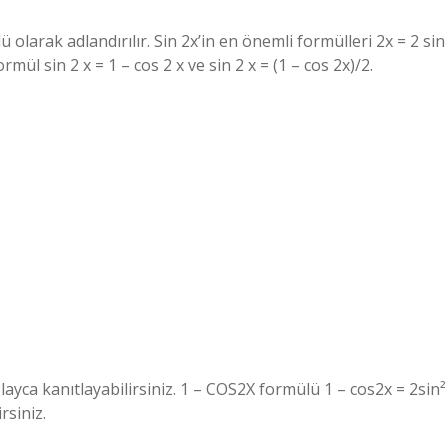
 olarak adlandırılır. Sin 2x’in en önemli formülleri 2x = 2 sin
formül sin 2 x = 1 – cos 2 x ve sin 2 x = (1 – cos 2x)/2.
olayca kanıtlayabilirsiniz. 1 – COS2X formülü 1 – cos2x = 2sin²
rsiniz.