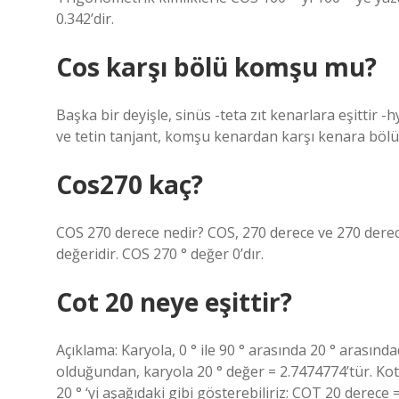
0.342’dir.
Cos karşı bölü komşu mu?
Başka bir deyişle, sinüs -teta zıt kenarlara eşittir 
ve tetin tanjant, komşu kenardan karşı kenara bölü
Cos270 kaç?
COS 270 derece nedir? COS, 270 derece ve 270 derec
değeridir. COS 270 ° değer 0’dır.
Cot 20 neye eşittir?
Açıklama: Karyola, 0 ° ile 90 ° arasında 20 ° arasında
olduğundan, karyola 20 ° değer = 2.7474774’tür. K
20 ° ‘yi aşağıdaki gibi gösterebiliriz: COT 20 derece 