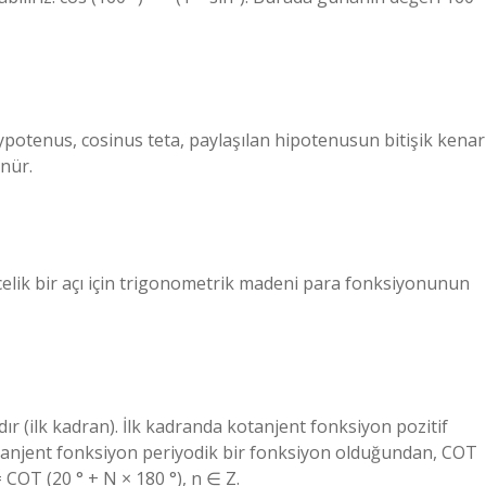
-hypotenus, cosinus teta, paylaşılan hipotenusun bitişik kenar
nür.
elik bir açı için trigonometrik madeni para fonksiyonunun
dır (ilk kadran). İlk kadranda kotanjent fonksiyon pozitif
otanjent fonksiyon periyodik bir fonksiyon olduğundan, COT
= COT (20 ° + N × 180 °), n ∈ Z.