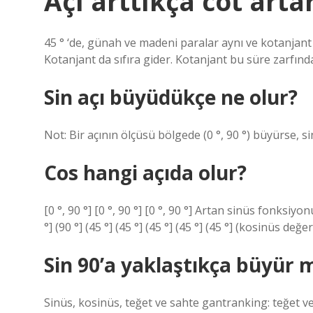
Açı arttıkça cot arta
45 ° ‘de, günah ve madeni paralar aynı ve kotanjant 1.
Kotanjant da sıfıra gider. Kotanjant bu süre zarfında
Sin açı büyüdükçe ne olur?
Not: Bir açının ölçüsü bölgede (0 °, 90 °) büyürse, s
Cos hangi açıda olur?
[0 °, 90 °] [0 °, 90 °] [0 °, 90 °] Artan sinüs fonksiyo
°] (90 °] (45 °] (45 °] (45 °] (45 °] (45 °] (kosinüs 
Sin 90’a yaklaştıkça büyür 
Sinüs, kosinüs, teğet ve sahte gantranking: teğet ve 