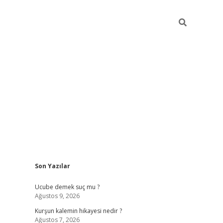
Sidebar
Son Yazılar
ilbet mobil gir
Ucube demek suç mu ?
Ağustos 9, 2026
Kurşun kalemin hikayesi nedir ?
Ağustos 7, 2026