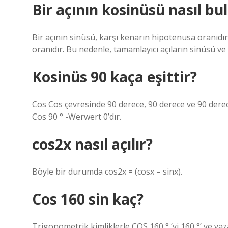
Bir açının kosinüsü nasıl bu
Bir açının sinüsü, karşı kenarın hipotenusa oranıdı
oranıdır. Bu nedenle, tamamlayıcı açıların sinüsü ve
Kosinüs 90 kaça eşittir?
Cos Cos çevresinde 90 derece, 90 derece ve 90 dere
Cos 90 ° -Werwert 0’dır.
cos2x nasıl açılır?
Böyle bir durumda cos2x = (cosx – sinx).
Cos 160 sin kaç?
Trigonometrik kimliklerle COS 160 ° ‘yi 160 °’ ye yaza