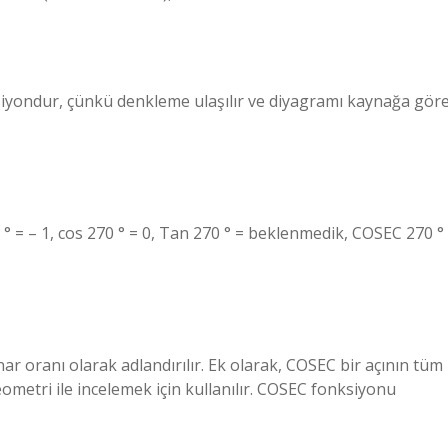
ksiyondur, çünkü denkleme ulaşılır ve diyagramı kaynağa gör
 ° = – 1, cos 270 ° = 0, Tan 270 ° = beklenmedik, COSEC 270 °
r oranı olarak adlandırılır. Ek olarak, COSEC bir açının tüm
ometri ile incelemek için kullanılır. COSEC fonksiyonu