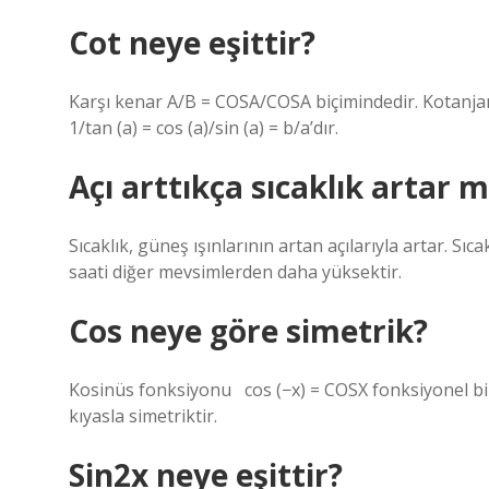
Cot neye eşittir?
Karşı kenar A/B = COSA/COSA biçimindedir. Kotanjant 
1/tan (a) = cos (a)/sin (a) = b/a’dır.
Açı arttıkça sıcaklık artar m
Sıcaklık, güneş ışınlarının artan açılarıyla artar. S
saati diğer mevsimlerden daha yüksektir.
Cos neye göre simetrik?
Kosinüs fonksiyonu ⁡ ⁡ cos (−x) = COSX fonksiyonel b
kıyasla simetriktir.
Sin2x neye eşittir?