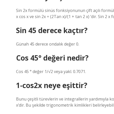
Sin 2x formülü sinüs fonksiyonunun çift açılı formülü
x cos x ve sin 2x = (2Tan x)/(1 + tan 2 x) ‘dir. Sin 2 x 
Sin 45 derece kaçtır?
Günah 45 derece ondalık değer 0.
Cos 45° değeri nedir?
Cos 45 ° değer 1/√2 veya yakl. 0.7071.
1-cos2x neye eşittir?
Bunu çeşitli türevlerin ve integrallerin yardımıyla k
x’dir. Bu şekilde trigonometrik kimlikleri belirleyebili