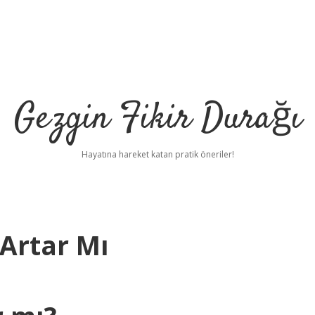
Gezgin Fikir Durağı
Hayatına hareket katan pratik öneriler!
 Artar Mı