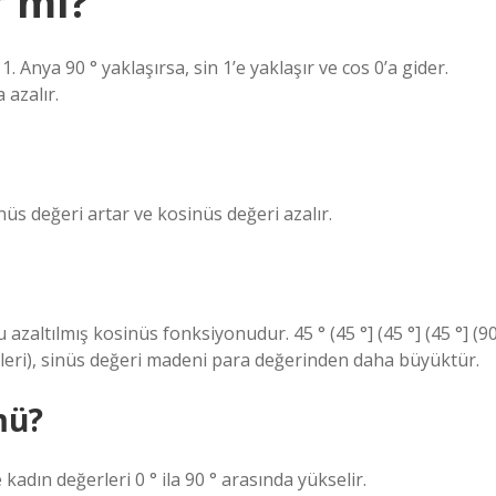
r mı?
 Anya 90 ° yaklaşırsa, sin 1’e yaklaşır ve cos 0’a gider.
 azalır.
inüs değeri artar ve kosinüs değeri azalır.
nu azaltılmış kosinüs fonksiyonudur. 45 ° (45 °] (45 °] (45 °] (9
değerleri), sinüs değeri madeni para değerinden daha büyüktür.
mü?
kadın değerleri 0 ° ila 90 ° arasında yükselir.