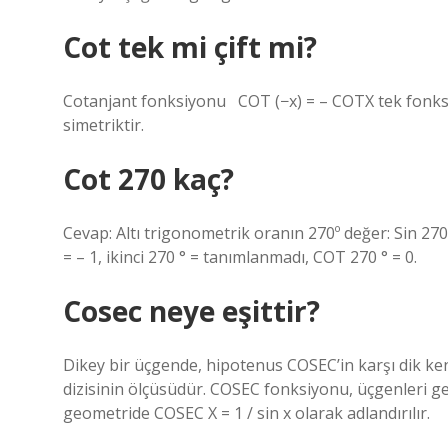
Cot tek mi çift mi?
Cotanjant fonksiyonu ⁡ ⁡ COT (−x) = – COTX tek fon
simetriktir.
Cot 270 kaç?
Cevap: Altı trigonometrik oranın 270º değer: Sin 270
= – 1, ikinci 270 ° = tanımlanmadı, COT 270 ° = 0.
Cosec neye eşittir?
Dikey bir üçgende, hipotenus COSEC’in karşı dik kena
dizisinin ölçüsüdür. COSEC fonksiyonu, üçgenleri ge
geometride COSEC X = 1 / sin x olarak adlandırılır.