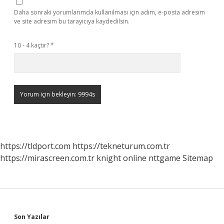
Daha sonraki yorumlarımda kullanılması için adım, e-posta adresim
ve site adresim bu tarayıcıya kaydedilsin.
10 - 4 kaçtır?
*
https://tldport.com
https://tekneturum.com.tr
https://mirascreen.com.tr
knight online
nttgame
Sitemap
Sidebar
Son Yazılar