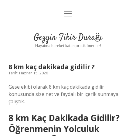
menüyü
Anasayfa
aç
Gizlilik Politikası
Gezgin Fikir Durağı
Yasal Uyarı
Hayatına hareket katan pratik öneriler!
Hakkımızda
8 km kaç dakikada gidilir ?
Tarih: Haziran 15, 2026
Gese ekibi olarak 8 km kaç dakikada gidilir
konusunda size net ve faydalı bir içerik sunmaya
çalıştık.
8 km Kaç Dakikada Gidilir?
Öğrenmenin Yolculuk