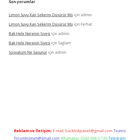
Son yorumlar
Limon Suyu Kan Şekerini Düşürür Mü
için
admin
Limon Suyu Kan Şekerini Düşürür Mü
için
Ferhat
Bak Hele Nerenin Şivesi
için
admin
Bak Hele Nerenin Şivesi
için
Sağlam
Sosyalizm Ne Savunur
için
admin
riş
Reklam ve İletişim:
E-mail:
backlinkpaneli@gmail.com
Teams:
forumhizmeti@gmail.com
Whatsapp: 0262 606 0 726
Telegram: