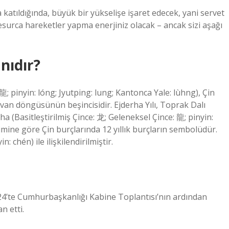
katıldığında, büyük bir yükselişe işaret edecek, yani servet
cesurca hareketler yapma enerjiniz olacak – ancak sizi aşağı
nıdır?
龍; pinyin: lóng; Jyutping: lung; Kantonca Yale: lùhng), Çin
yvan döngüsünün beşincisidir. Ejderha Yılı, Toprak Dalı
rha (Basitleştirilmiş Çince: 龙; Geleneksel Çince: 龍; pinyin:
vimine göre Çin burçlarında 12 yıllık burçların sembolüdür.
: chén) ile ilişkilendirilmiştir.
’te Cumhurbaşkanlığı Kabine Toplantısı’nın ardından
n etti.