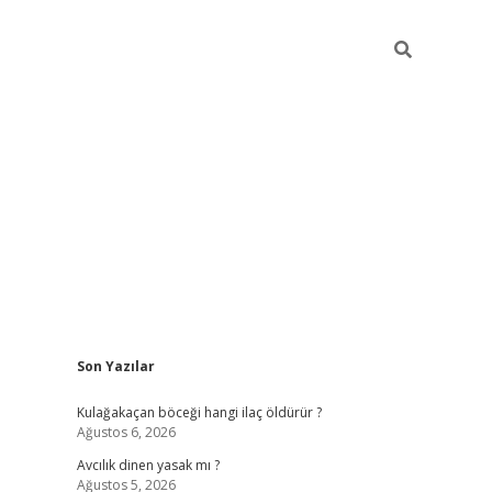
Sidebar
Son Yazılar
ilbet mobil giri
Kulağakaçan böceği hangi ilaç öldürür ?
Ağustos 6, 2026
Avcılık dinen yasak mı ?
Ağustos 5, 2026