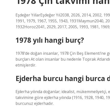
1978 Çin takvimi ha
Eşdeğer YıllarEşdeğer Yıl2038, 2026, 2014, 2002, 19
1991, 1979, 1967, 1955, 1943, 1931Maymun2040, 2028
1932Horoz2041, 2029, 2017, 2005, 1993, 1981, 1969,
1978 yılı hangi burç?
1978’de doğan insanlar, 1978 Çin Beş Elementi’ne gö
burçları At olan insanlar bu nedenle Toprak Atlarıdı
etmişlerdir.
Ejderha burcu hangi burca d
Ejderha yılında doğanlar; idealist, mükemmeliyetçi,
takvimine göre ejderha yılında (1916, 1928, 1940, 1
burcunuz ejderhadır.