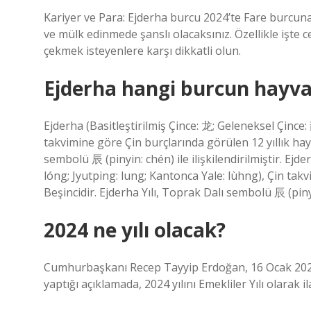
Kariyer ve Para: Ejderha burcu 2024’te Fare burcuna 
ve mülk edinmede şanslı olacaksınız. Özellikle işte 
çekmek isteyenlere karşı dikkatli olun.
Ejderha hangi burcun hayva
Ejderha (Basitleştirilmiş Çince: 龙; Geleneksel Çince: 
takvimine göre Çin burçlarında görülen 12 yıllık ha
sembolü 辰 (pinyin: chén) ile ilişkilendirilmiştir. Ejde
lóng; Jyutping: lung; Kantonca Yale: lùhng), Çin tak
Beşincidir. Ejderha Yılı, Toprak Dalı sembolü 辰 (pinyin
2024 ne yılı olacak?
Cumhurbaşkanı Recep Tayyip Erdoğan, 16 Ocak 2024
yaptığı açıklamada, 2024 yılını Emekliler Yılı olarak ila