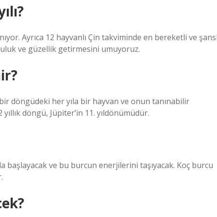
ılı?
anıyor. Ayrıca 12 hayvanlı Çin takviminde en bereketli ve şansl
tluluk ve güzellik getirmesini umuyoruz.
ir?
 bir döngüdeki her yıla bir hayvan ve onun tanınabilir
2 yıllık döngü, Jüpiter’in 11. yıldönümüdür.
nda başlayacak ve bu burcun enerjilerini taşıyacak. Koç burcu
.
cek?