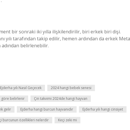
.
 bir sonraki iki yılla ilişkilendirilir, biri erkek biri dişi.
anı yılı tarafından takip edilir, hemen ardından da erkek Meta
n adından belirlenebilir.
Ejderha yılı Nasıl Geçecek
2024 hangi bebek senesi
 göre belirlenir
Çin takvimi 2024de hangi hayvan
k gelir
Ejderha hangi burcun hayvanıdır
Ejderha yılı hangi cinsiyet
i burcunun özellikleri nelerdir
Keçi zeki mi