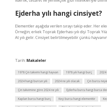
liderlik, cesaret ve yenilikçilik gibi nitelikleriyle bilinir
Ejderha yılı hangi cinsiyet?
Elementler aşağıda verilen sırayı takip eder. Her element
Örneğin; erkek Toprak Ejderhası yılı dişi Toprak Yıl
At yılı gelir. Cinsiyet belirtilmeyebilir çünkü hayvanı
Tarih:
Makaleler
1978 Çin takvimi hangi hayvan
1978 yılı hangi burç
2024 
2024 hangi burcun yılı
2024 ne yılı olacak
Çin burcu neye
Çin takvimine göre 2024 ne yılı
Ejderha burcu hangi burca den
Kaplan burcu hangi burç
Keçi burcu hangi elementtir
Keç