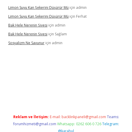
Limon Suyu Kan Şekerini Düşürür Mü
için
admin
Limon Suyu Kan Şekerini Düşürür Mü
için
Ferhat
Bak Hele Nerenin Şivesi
için
admin
Bak Hele Nerenin Şivesi
için
Sağlam
Sosyalizm Ne Savunur
için
admin
ş
Reklam ve İletişim:
E-mail:
backlinkpaneli@gmail.com
Teams:
forumhizmeti@gmail.com
Whatsapp: 0262 606 0 726
Telegram:
@karabul