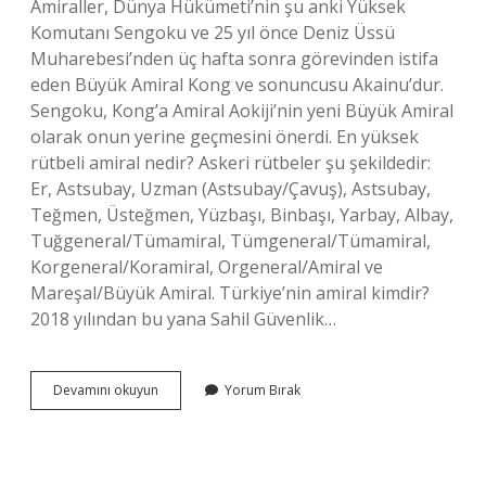
Amiraller, Dünya Hükümeti’nin şu anki Yüksek
Komutanı Sengoku ve 25 yıl önce Deniz Üssü
Muharebesi’nden üç hafta sonra görevinden istifa
eden Büyük Amiral Kong ve sonuncusu Akainu’dur.
Sengoku, Kong’a Amiral Aokiji’nin yeni Büyük Amiral
olarak onun yerine geçmesini önerdi. En yüksek
rütbeli amiral nedir? Askeri rütbeler şu şekildedir:
Er, Astsubay, Uzman (Astsubay/Çavuş), Astsubay,
Teğmen, Üsteğmen, Yüzbaşı, Binbaşı, Yarbay, Albay,
Tuğgeneral/Tümamiral, Tümgeneral/Tümamiral,
Korgeneral/Koramiral, Orgeneral/Amiral ve
Mareşal/Büyük Amiral. Türkiye’nin amiral kimdir?
2018 yılından bu yana Sahil Güvenlik…
Kaç
Devamını okuyun
Yorum Bırak
Tane
Büyük
Amiral
Var