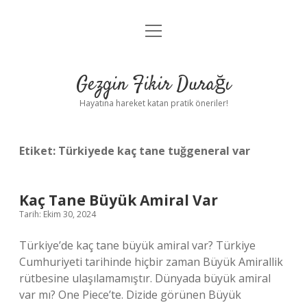
menüyü
Anasayfa
aç
Gizlilik Politikası
Gezgin Fikir Durağı
Yasal Uyarı
Hayatına hareket katan pratik öneriler!
Hakkımızda
Etiket:
Türkiyede kaç tane tuğgeneral var
Kaç Tane Büyük Amiral Var
Tarih: Ekim 30, 2024
Türkiye’de kaç tane büyük amiral var? Türkiye
Cumhuriyeti tarihinde hiçbir zaman Büyük Amirallik
rütbesine ulaşılamamıştır. Dünyada büyük amiral
var mı? One Piece’te. Dizide görünen Büyük