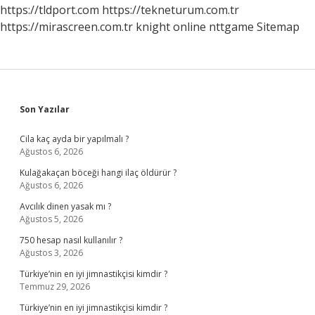
https://tldport.com
https://tekneturum.com.tr
https://mirascreen.com.tr
knight online
nttgame
Sitemap
Sidebar
Son Yazılar
Cila kaç ayda bir yapılmalı ?
Ağustos 6, 2026
Kulağakaçan böceği hangi ilaç öldürür ?
Ağustos 6, 2026
Avcılık dinen yasak mı ?
Ağustos 5, 2026
750 hesap nasıl kullanılır ?
Ağustos 3, 2026
Türkiye’nin en iyi jimnastikçisi kimdir ?
Temmuz 29, 2026
Türkiye’nin en iyi jimnastikçisi kimdir ?