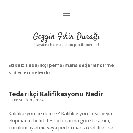
menüyü
Anasayfa
aç
Gizlilik Politikası
Gezgin Fikir Durağı
Yasal Uyarı
Hayatına hareket katan pratik öneriler!
Hakkımızda
Etiket:
Tedarikçi performans değerlendirme
kriterleri nelerdir
Tedarikçi Kalifikasyonu Nedir
Tarih: Aralık 30, 2024
Kalifikasyon ne demek? Kalifikasyon, tesis veya
ekipmanın belirli test planlarına göre tasarım,
kurulum, işletme veya performans özelliklerine