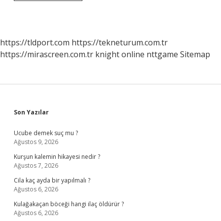
Kalifikasyonu
Nedir
https://tldport.com
https://tekneturum.com.tr
https://mirascreen.com.tr
knight online
nttgame
Sitemap
Sidebar
Son Yazılar
Ucube demek suç mu ?
Ağustos 9, 2026
Kurşun kalemin hikayesi nedir ?
Ağustos 7, 2026
Cila kaç ayda bir yapılmalı ?
Ağustos 6, 2026
Kulağakaçan böceği hangi ilaç öldürür ?
Ağustos 6, 2026