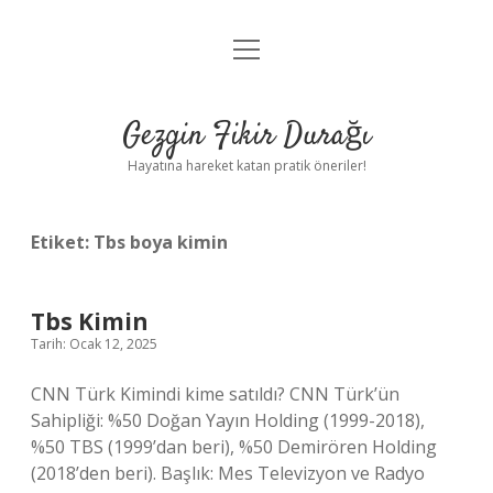
menüyü
Anasayfa
aç
Gizlilik Politikası
Gezgin Fikir Durağı
Yasal Uyarı
Hayatına hareket katan pratik öneriler!
Hakkımızda
Etiket:
Tbs boya kimin
Tbs Kimin
Tarih: Ocak 12, 2025
CNN Türk Kimindi kime satıldı? CNN Türk’ün
Sahipliği: %50 Doğan Yayın Holding (1999-2018),
%50 TBS (1999’dan beri), %50 Demirören Holding
(2018’den beri). Başlık: Mes Televizyon ve Radyo