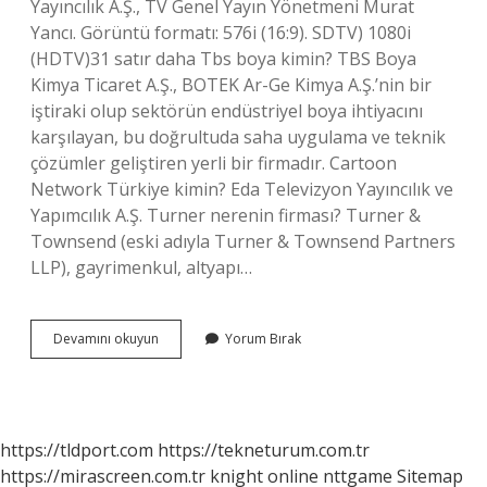
Yayıncılık A.Ş., TV Genel Yayın Yönetmeni Murat
Yancı. Görüntü formatı: 576i (16:9). SDTV) 1080i
(HDTV)31 satır daha Tbs boya kimin? TBS Boya
Kimya Ticaret A.Ş., BOTEK Ar-Ge Kimya A.Ş.’nin bir
iştiraki olup sektörün endüstriyel boya ihtiyacını
karşılayan, bu doğrultuda saha uygulama ve teknik
çözümler geliştiren yerli bir firmadır. Cartoon
Network Türkiye kimin? Eda Televizyon Yayıncılık ve
Yapımcılık A.Ş. Turner nerenin firması? Turner &
Townsend (eski adıyla Turner & Townsend Partners
LLP), gayrimenkul, altyapı…
Tbs
Devamını okuyun
Yorum Bırak
Kimin
https://tldport.com
https://tekneturum.com.tr
https://mirascreen.com.tr
knight online
nttgame
Sitemap