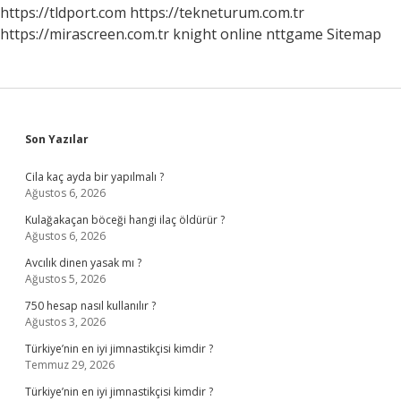
Anlaşilir
https://tldport.com
https://tekneturum.com.tr
https://mirascreen.com.tr
knight online
nttgame
Sitemap
Sidebar
Son Yazılar
Cila kaç ayda bir yapılmalı ?
Ağustos 6, 2026
Kulağakaçan böceği hangi ilaç öldürür ?
Ağustos 6, 2026
Avcılık dinen yasak mı ?
Ağustos 5, 2026
750 hesap nasıl kullanılır ?
Ağustos 3, 2026
Türkiye’nin en iyi jimnastikçisi kimdir ?
Temmuz 29, 2026
Türkiye’nin en iyi jimnastikçisi kimdir ?