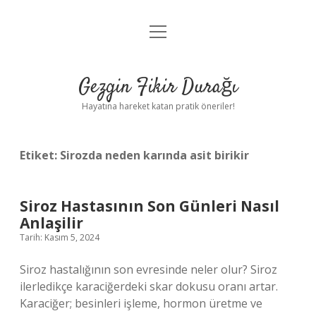
menüyü
Anasayfa
aç
Gizlilik Politikası
Gezgin Fikir Durağı
Yasal Uyarı
Hayatına hareket katan pratik öneriler!
Hakkımızda
Etiket:
Sirozda neden karında asit birikir
Siroz Hastasının Son Günleri Nasıl
Anlaşilir
Tarih: Kasım 5, 2024
Siroz hastalığının son evresinde neler olur? Siroz
ilerledikçe karaciğerdeki skar dokusu oranı artar.
Karaciğer; besinleri işleme, hormon üretme ve