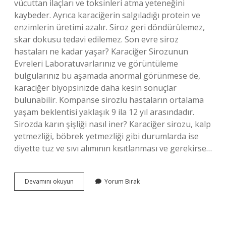
vücuttan ilaçları ve toksinleri atma yeteneğini
kaybeder. Ayrıca karaciğerin salgıladığı protein ve
enzimlerin üretimi azalır. Siroz geri döndürülemez,
skar dokusu tedavi edilemez. Son evre siroz
hastaları ne kadar yaşar? Karaciğer Sirozunun
Evreleri Laboratuvarlarınız ve görüntüleme
bulgularınız bu aşamada anormal görünmese de,
karaciğer biyopsinizde daha kesin sonuçlar
bulunabilir. Kompanse sirozlu hastaların ortalama
yaşam beklentisi yaklaşık 9 ila 12 yıl arasındadır.
Sirozda karın şişliği nasıl iner? Karaciğer sirozu, kalp
yetmezliği, böbrek yetmezliği gibi durumlarda ise
diyette tuz ve sıvı alımının kısıtlanması ve gerekirse…
Siroz
Devamını okuyun
Yorum Bırak
Hastasının
Son
Günleri
Nasıl