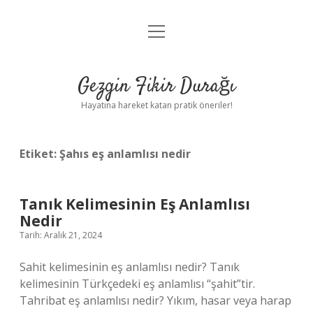
menüyü
Anasayfa
aç
Gizlilik Politikası
Gezgin Fikir Durağı
Yasal Uyarı
Hayatına hareket katan pratik öneriler!
Hakkımızda
Etiket:
Şahıs eş anlamlısı nedir
Tanık Kelimesinin Eş Anlamlısı
Nedir
Tarih: Aralık 21, 2024
Sahit kelimesinin eş anlamlısı nedir? Tanık
kelimesinin Türkçedeki eş anlamlısı “şahit”tir.
Tahribat eş anlamlısı nedir? Yıkım, hasar veya harap