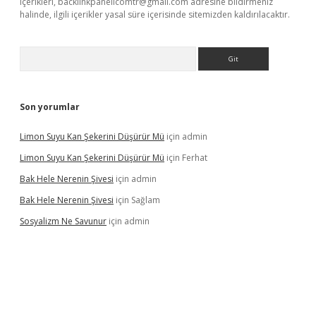
içerikleri,
backlinkpanelicomtr@gmail.com
adresine bildirmeniz
halinde, ilgili içerikler yasal süre içerisinde sitemizden kaldırılacaktır.
Arama
Son yorumlar
Limon Suyu Kan Şekerini Düşürür Mü
için
admin
Limon Suyu Kan Şekerini Düşürür Mü
için
Ferhat
Bak Hele Nerenin Şivesi
için
admin
Bak Hele Nerenin Şivesi
için
Sağlam
Sosyalizm Ne Savunur
için
admin