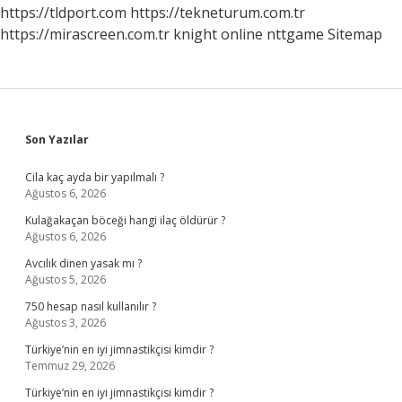
https://tldport.com
https://tekneturum.com.tr
https://mirascreen.com.tr
knight online
nttgame
Sitemap
Sidebar
Son Yazılar
Cila kaç ayda bir yapılmalı ?
Ağustos 6, 2026
Kulağakaçan böceği hangi ilaç öldürür ?
Ağustos 6, 2026
Avcılık dinen yasak mı ?
Ağustos 5, 2026
750 hesap nasıl kullanılır ?
Ağustos 3, 2026
Türkiye’nin en iyi jimnastikçisi kimdir ?
Temmuz 29, 2026
Türkiye’nin en iyi jimnastikçisi kimdir ?