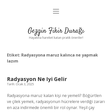
menüyü
Anasayfa
aç
Gizlilik Politikası
Gezgin Fikir Durağı
Yasal Uyarı
Hayatına hareket katan pratik öneriler!
Hakkımızda
Etiket:
Radyasyona maruz kalınca ne yapmak
lazım
Radyasyon Ne Iyi Gelir
Tarih: Ocak 3, 2025
Radyasyona maruz kalan kişi ne yemeli? Böğürtlen
ve çilek yemek, radyasyonun hücrelere verdiği zararı
en aza indirmede önemli bir rol oynar. Yeşil çay