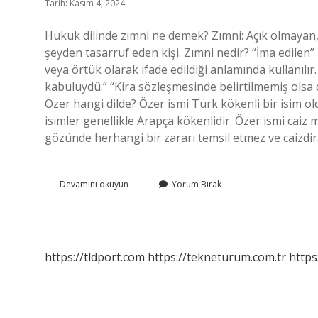
Tarih: Kasım 4, 2024
Hukuk dilinde zımni ne demek? Zımni: Açık olmayan, 
şeyden tasarruf eden kişi. Zımni nedir? “İma edilen” k
veya örtük olarak ifade edildiği anlamında kullanılır
kabulüydü.” “Kira sözleşmesinde belirtilmemiş olsa 
Özer hangi dilde? Özer ismi Türk kökenli bir isim 
isimler genellikle Arapça kökenlidir. Özer ismi caiz 
gözünde herhangi bir zararı temsil etmez ve caizd
Zımni
Devamını okuyun
Yorum Bırak
Hangi
Dil
https://tldport.com
https://tekneturum.com.tr
https