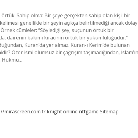
örtük. Sahip olma: Bir şeye gerçekten sahip olan kişi; bir
elimesi genellikle bir şeyin açıkça belirtilmediği ancak dolayl
. Örnek cümleler: “Söylediği şey, suçunun örtük bir
da, dairenin bakımı kiracının örtük bir yükümlülüğüdür.”
olduğundan, Kuran’da yer almaz. Kuran-ı Kerim’de bulunan
midir? Özer ismi olumsuz bir çağrışım taşımadığından, İslam’ı
ir. Hükmü…
://mirascreen.com.tr
knight online
nttgame
Sitemap