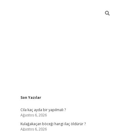
Sidebar
Son Yazılar
ilbet mob
Cila kaç ayda bir yapılmalı ?
Ağustos 6, 2026
Kulağakaçan böceği hangi ilaç öldürür ?
Ağustos 6, 2026