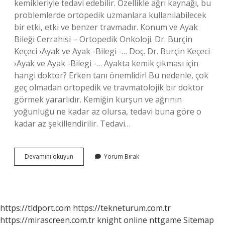
kemikleriyle tedavi edebilir. Özellikle ağrı kaynağı, bu
problemlerde ortopedik uzmanlara kullanılabilecek
bir etki, etki ve benzer travmadır. Konum ve Ayak
Bileği Cerrahisi – Ortopedik Onkoloji. Dr. Burçin
Keçeci ›Ayak ve Ayak -Bilegi -… Doç. Dr. Burçin Keçeci
›Ayak ve Ayak -Bilegi -… Ayakta kemik çıkması için
hangi doktor? Erken tanı önemlidir! Bu nedenle, çok
geç olmadan ortopedik ve travmatolojik bir doktor
görmek yararlıdır. Kemiğin kurşun ve ağrının
yoğunluğu ne kadar az olursa, tedavi buna göre o
kadar az şekillendirilir. Tedavi…
Ayak
Devamını okuyun
Yorum Bırak
Çıkığı
Için
Hangi
Doktora
Gidilir
https://tldport.com
https://tekneturum.com.tr
https://mirascreen.com.tr
knight online
nttgame
Sitemap