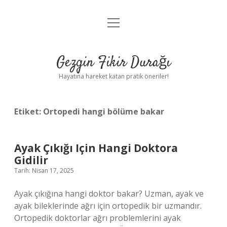
menüyü
Anasayfa
aç
Gizlilik Politikası
Gezgin Fikir Durağı
Yasal Uyarı
Hayatına hareket katan pratik öneriler!
Hakkımızda
Etiket:
Ortopedi hangi bölüme bakar
Ayak Çıkığı Için Hangi Doktora
Gidilir
Tarih: Nisan 17, 2025
Ayak çıkığına hangi doktor bakar? Uzman, ayak ve
ayak bileklerinde ağrı için ortopedik bir uzmandır.
Ortopedik doktorlar ağrı problemlerini ayak