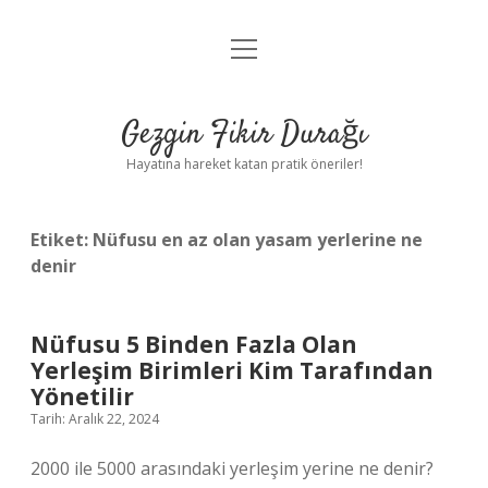
menüyü
Anasayfa
aç
Gizlilik Politikası
Gezgin Fikir Durağı
Yasal Uyarı
Hayatına hareket katan pratik öneriler!
Hakkımızda
Etiket:
Nüfusu en az olan yasam yerlerine ne
denir
Nüfusu 5 Binden Fazla Olan
Yerleşim Birimleri Kim Tarafından
Yönetilir
Tarih: Aralık 22, 2024
2000 ile 5000 arasındaki yerleşim yerine ne denir?