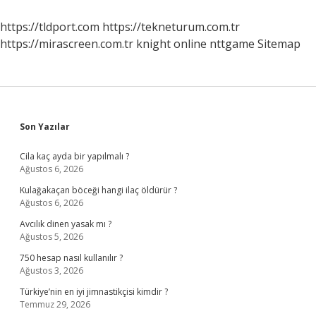
Olan
Yerleşim
https://tldport.com
https://tekneturum.com.tr
Birimleri
https://mirascreen.com.tr
knight online
nttgame
Sitemap
Kim
Tarafından
Yönetilir
Sidebar
Son Yazılar
Cila kaç ayda bir yapılmalı ?
Ağustos 6, 2026
Kulağakaçan böceği hangi ilaç öldürür ?
Ağustos 6, 2026
Avcılık dinen yasak mı ?
Ağustos 5, 2026
750 hesap nasıl kullanılır ?
Ağustos 3, 2026
Türkiye’nin en iyi jimnastikçisi kimdir ?
Temmuz 29, 2026