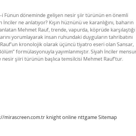
et-i Fünun döneminde gelişen nesir şiir türünün en önemli
ah İnciler ne anlatıyor? Kışın hüznünü ve karanlığını, baharın
u anlatan Mehmet Rauf, trende, vapurda, köprüde karşılaştığı
larını yorumlayarak insan ruhundaki duyguların tahribatını
Rauf’un kronolojik olarak üçüncü tiyatro eseri olan Sansar,
Bölüm” formülasyonuyla yayımlanmıştır. Siyah İnciler mensu
 nesir şiiri türünün başlıca temsilcisi Mehmet Rauf’tur.
://mirascreen.com.tr
knight online
nttgame
Sitemap