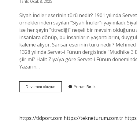
Tarih: Ocak 8, 2025
Siyah İnciler eserinin türü nedir? 1901 yılında Serv
örneklerinden sayılan “Siyah İnciler”i yayımladı. Siy
ise her şeyin “titrediği” neşeli bir mevsim olduğun
insanlara dönüp, bu insanların yaşantılarını, duygu
kaleme alıyor. Sansar eserinin türü nedir? Mehmed 
1328 yılında Servet-i Fünun dergisinde “Müdhike 3 
şiir mi? Halit Ziya’ya göre Servet-i Fünun döneminde
Yazarın…
Siyah
Devamını okuyun
Yorum Bırak
İNciler
Ne
Eseridir
https://tldport.com
https://tekneturum.com.tr
https