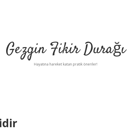
Gezgin Fikir Durağı
Hayatına hareket katan pratik öneriler!
idir