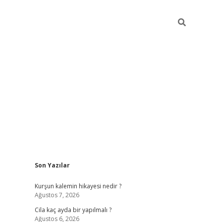
Sidebar
Son Yazılar
ilbet mob
Kurşun kalemin hikayesi nedir ?
Ağustos 7, 2026
Cila kaç ayda bir yapılmalı ?
Ağustos 6, 2026