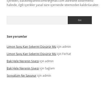
içerikleri,
backlinkpanelicomtr@gmail.com
adresine bildirmeniz
halinde, ilgili içerikler yasal süre içerisinde sitemizden kaldırılacaktır.
Arama
Son yorumlar
Limon Suyu Kan Şekerini Düşürür Mü
için
admin
Limon Suyu Kan Şekerini Düşürür Mü
için
Ferhat
Bak Hele Nerenin Şivesi
için
admin
Bak Hele Nerenin Şivesi
için
Sağlam
Sosyalizm Ne Savunur
için
admin