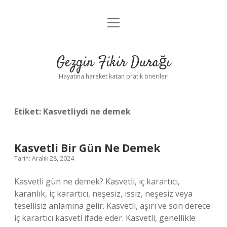
menüyü
Anasayfa
aç
Gizlilik Politikası
Gezgin Fikir Durağı
Yasal Uyarı
Hayatına hareket katan pratik öneriler!
Hakkımızda
Etiket:
Kasvetliydi ne demek
Kasvetli Bir Gün Ne Demek
Tarih: Aralık 28, 2024
Kasvetli gün ne demek? Kasvetli, iç karartıcı,
karanlık, iç karartıcı, neşesiz, ıssız, neşesiz veya
tesellisiz anlamına gelir. Kasvetli, aşırı ve son derece
iç karartıcı kasveti ifade eder. Kasvetli, genellikle