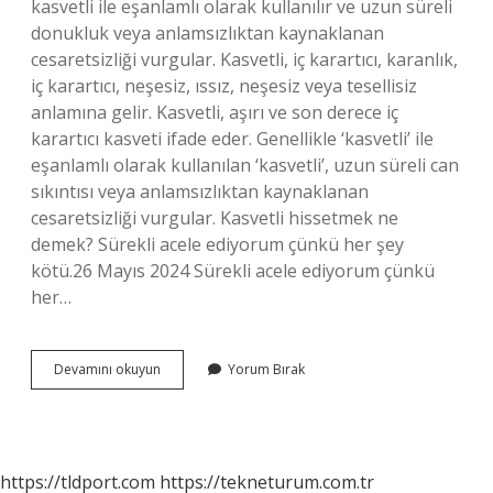
kasvetli ile eşanlamlı olarak kullanılır ve uzun süreli
donukluk veya anlamsızlıktan kaynaklanan
cesaretsizliği vurgular. Kasvetli, iç karartıcı, karanlık,
iç karartıcı, neşesiz, ıssız, neşesiz veya tesellisiz
anlamına gelir. Kasvetli, aşırı ve son derece iç
karartıcı kasveti ifade eder. Genellikle ‘kasvetli’ ile
eşanlamlı olarak kullanılan ‘kasvetli’, uzun süreli can
sıkıntısı veya anlamsızlıktan kaynaklanan
cesaretsizliği vurgular. Kasvetli hissetmek ne
demek? Sürekli acele ediyorum çünkü her şey
kötü.26 Mayıs 2024 Sürekli acele ediyorum çünkü
her…
Kasvetli
Devamını okuyun
Yorum Bırak
Bir
Gün
Ne
Demek
https://tldport.com
https://tekneturum.com.tr