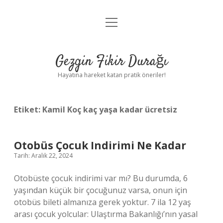
menüyü
Anasayfa
aç
Gizlilik Politikası
Gezgin Fikir Durağı
Yasal Uyarı
Hayatına hareket katan pratik öneriler!
Hakkımızda
Etiket:
Kamil Koç kaç yaşa kadar ücretsiz
Otobüs Çocuk Indirimi Ne Kadar
Tarih: Aralık 22, 2024
Otobüste çocuk indirimi var mı? Bu durumda, 6
yaşından küçük bir çocuğunuz varsa, onun için
otobüs bileti almanıza gerek yoktur. 7 ila 12 yaş
arası çocuk yolcular: Ulaştırma Bakanlığı’nın yasal