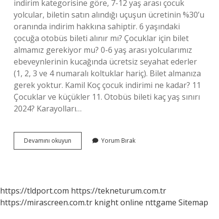
indirim kategorisine göre, 7-12 yaş arası çocuk
yolcular, biletin satın alındığı uçuşun ücretinin %30’u
oranında indirim hakkına sahiptir. 6 yaşındaki
çocuğa otobüs bileti alınır mı? Çocuklar için bilet
almamız gerekiyor mu? 0-6 yaş arası yolcularımız
ebeveynlerinin kucağında ücretsiz seyahat ederler
(1, 2, 3 ve 4 numaralı koltuklar hariç). Bilet almanıza
gerek yoktur. Kamil Koç çocuk indirimi ne kadar? 11
Çocuklar ve küçükler 11. Otobüs bileti kaç yaş sınırı
2024? Karayolları…
Otobüs
Devamını okuyun
Yorum Bırak
Çocuk
Indirimi
Ne
Kadar
https://tldport.com
https://tekneturum.com.tr
https://mirascreen.com.tr
knight online
nttgame
Sitemap