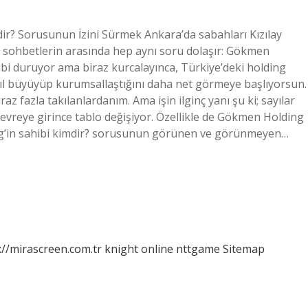
ir? Sorusunun İzini Sürmek Ankara’da sabahları Kızılay
ili sohbetlerin arasında hep aynı soru dolaşır: Gökmen
gibi duruyor ama biraz kurcalayınca, Türkiye’deki holding
n nasıl büyüyüp kurumsallaştığını daha net görmeye başlıyorsun.
z fazla takılanlardanım. Ama işin ilginç yanı şu ki; sayılar
evreye girince tablo değişiyor. Özellikle de Gökmen Holding
ng’in sahibi kimdir? sorusunun görünen ve görünmeyen…
://mirascreen.com.tr
knight online
nttgame
Sitemap