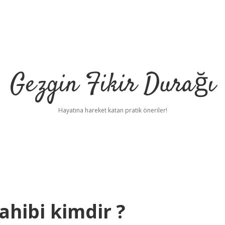
Gezgin Fikir Durağı
Hayatına hareket katan pratik öneriler!
hibi kimdir ?