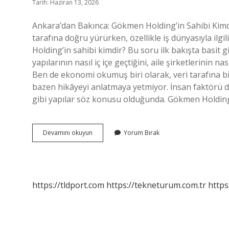
Tarih: Haziran 13, 2026
Ankara’dan Bakınca: Gökmen Holding’in Sahibi Kimd
tarafına doğru yürürken, özellikle iş dünyasıyla ilg
Holding’in sahibi kimdir? Bu soru ilk bakışta basit 
yapılarının nasıl iç içe geçtiğini, aile şirketlerini
Ben de ekonomi okumuş biri olarak, veri tarafına bira
bazen hikâyeyi anlatmaya yetmiyor. İnsan faktörü d
gibi yapılar söz konusu olduğunda. Gökmen Holdi
Gökmen
Devamını okuyun
Yorum Bırak
Holding’in
sahibi
kimdir
?
https://tldport.com
https://tekneturum.com.tr
https