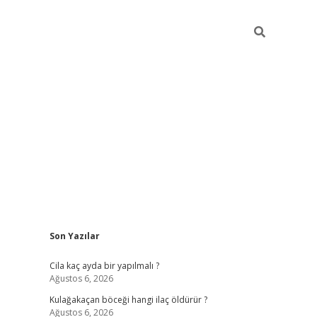
Sidebar
Son Yazılar
ilbet mobil giriş
Cila kaç ayda bir yapılmalı ?
Ağustos 6, 2026
Kulağakaçan böceği hangi ilaç öldürür ?
Ağustos 6, 2026