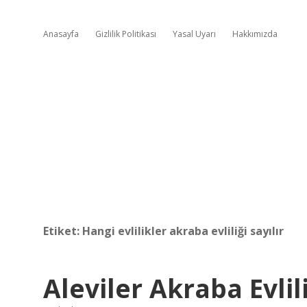
Anasayfa
Gizlilik Politikası
Yasal Uyarı
Hakkımızda
Etiket:
Hangi evlilikler akraba evliliği sayılır
Aleviler Akraba Evlil