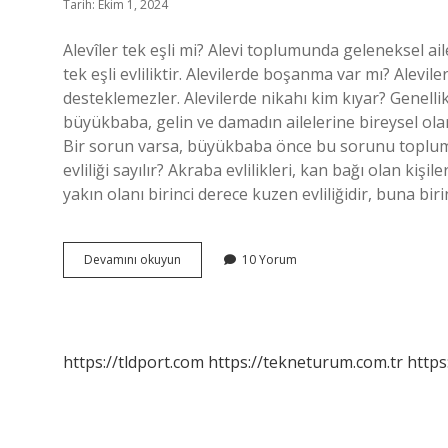
Tarih: Ekim 1, 2024
Alevîler tek eşli mi? Alevi toplumunda geleneksel ail
tek eşli evliliktir. Alevilerde boşanma var mı? Ale
desteklemezler. Alevilerde nikahı kim kıyar? Genel
büyükbaba, gelin ve damadın ailelerine bireysel olar
Bir sorun varsa, büyükbaba önce bu sorunu topluma
evliliği sayılır? Akraba evlilikleri, kan bağı olan kişi
yakın olanı birinci derece kuzen evliliğidir, buna bir
Aleviler
Devamını okuyun
10 Yorum
Akraba
Evliliği
Yapar
Mı
https://tldport.com
https://tekneturum.com.tr
https