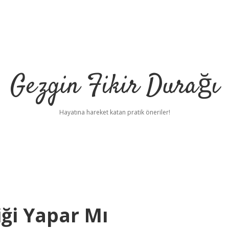
Gezgin Fikir Durağı
Hayatına hareket katan pratik öneriler!
iği Yapar Mı