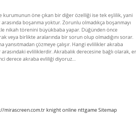
e kurumunun öne çıkan bir diğer özelliği ise tek eşlilik, yani
viler arasında boşanma yoktur. Zorunlu olmadıkça boşanmayı
likle nikah törenini büyükbaba yapar. Düğünden önce
ak veya birlikte aralarında bir sorun olup olmadığını sorar.
 yansıtmadan çözmeye çalışır. Hangi evlilikler akraba
ler arasındaki evliliklerdir. Akrabalık derecesine bağlı olarak, e
inci derece akraba evliliği diyoruz…
://mirascreen.com.tr
knight online
nttgame
Sitemap