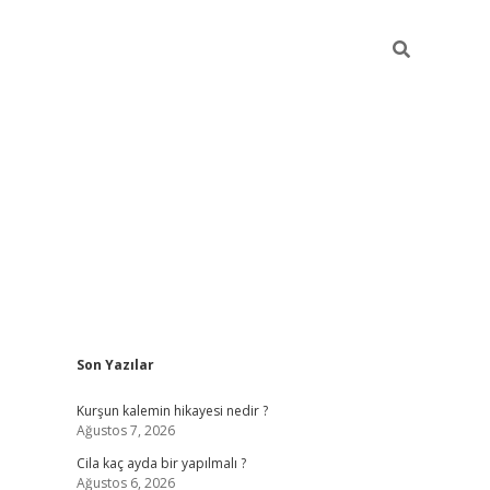
Sidebar
Son Yazılar
ilbet mobil giriş
Kurşun kalemin hikayesi nedir ?
Ağustos 7, 2026
Cila kaç ayda bir yapılmalı ?
Ağustos 6, 2026