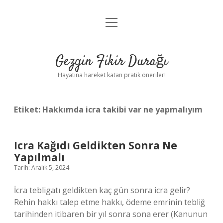
menüyü
Anasayfa
aç
Gizlilik Politikası
Gezgin Fikir Durağı
Yasal Uyarı
Hayatına hareket katan pratik öneriler!
Hakkımızda
Etiket:
Hakkımda icra takibi var ne yapmalıyım
Icra Kağıdı Geldikten Sonra Ne
Yapılmalı
Tarih: Aralık 5, 2024
İcra tebligatı geldikten kaç gün sonra icra gelir?
Rehin hakkı talep etme hakkı, ödeme emrinin tebliğ
tarihinden itibaren bir yıl sonra sona erer (Kanunun