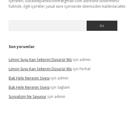
içerikleri,
backlinkpanelicomtr@gmail.com
adresine bildirmeniz
halinde, ilgili içerikler yasal süre içerisinde sitemizden kaldırılacaktır.
Arama
Son yorumlar
Limon Suyu Kan Şekerini Düşürür Mü
için
admin
Limon Suyu Kan Şekerini Düşürür Mü
için
Ferhat
Bak Hele Nerenin Şivesi
için
admin
Bak Hele Nerenin Şivesi
için
Sağlam
Sosyalizm Ne Savunur
için
admin