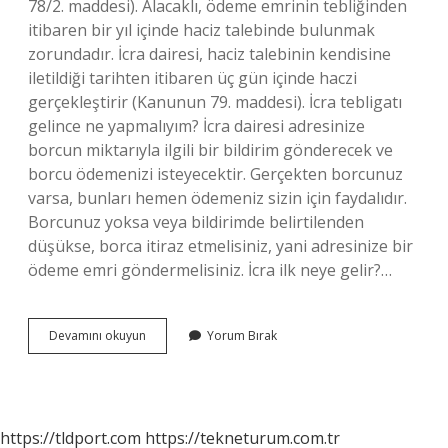
78/2. maddesi). Alacaklı, ödeme emrinin tebliğinden
itibaren bir yıl içinde haciz talebinde bulunmak
zorundadır. İcra dairesi, haciz talebinin kendisine
iletildiği tarihten itibaren üç gün içinde haczi
gerçekleştirir (Kanunun 79. maddesi). İcra tebligatı
gelince ne yapmalıyım? İcra dairesi adresinize
borcun miktarıyla ilgili bir bildirim gönderecek ve
borcu ödemenizi isteyecektir. Gerçekten borcunuz
varsa, bunları hemen ödemeniz sizin için faydalıdır.
Borcunuz yoksa veya bildirimde belirtilenden
düşükse, borca ​​itiraz etmelisiniz, yani adresinize bir
ödeme emri göndermelisiniz. İcra ilk neye gelir?…
Icra
Devamını okuyun
Yorum Bırak
Kağıdı
Geldikten
Sonra
Ne
Yapılmalı
https://tldport.com
https://tekneturum.com.tr