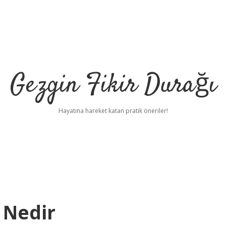
Gezgin Fikir Durağı
Hayatına hareket katan pratik öneriler!
 Nedir