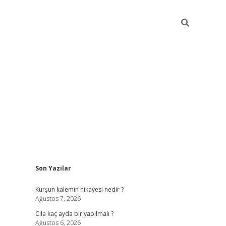
Sidebar
Son Yazılar
ilbet mob
Kurşun kalemin hikayesi nedir ?
Ağustos 7, 2026
Cila kaç ayda bir yapılmalı ?
Ağustos 6, 2026