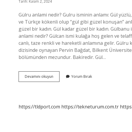
Tarih: Kasım 2, 2024
Gülru anlami nedir? Gulru isminin anlamı: Gül yüzl
ve Türkçe kökenli olup “gül gibi güzel konuşan” an
güzel bir kadın. Gül kadar güzel bir kadın. Gülbanu is
anlami nedir? Gülcan ismi kulağa hoş gelen ve telaffu
canlı, taze renkli ve hareketli anlamına gelir. Gül
dizisinde oynayan Pervin Bağdat, Bilkent Üniversite
bölümünden mezundur. Bakiredir. Gül…
Gulru
Devamını okuyun
Yorum Bırak
Adının
Anlamı
Nedir
https://tldport.com
https://tekneturum.com.tr
https