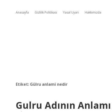
Anasayfa
Gizlilik Politikası
Yasal Uyarı
Hakkımızda
Etiket:
Gülru anlami nedir
Gulru Adının Anlamı