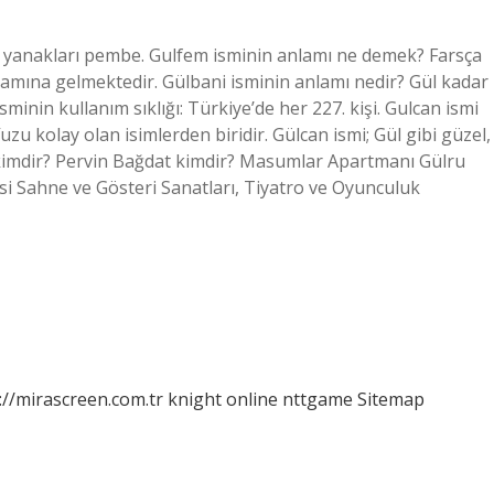
ü, yanakları pembe. Gulfem isminin anlamı ne demek? Farsça
lamına gelmektedir. Gülbani isminin anlamı nedir? Gül kadar
minin kullanım sıklığı: Türkiye’de her 227. kişi. Gulcan ismi
zu kolay olan isimlerden biridir. Gülcan ismi; Gül gibi güzel,
ru kimdir? Pervin Bağdat kimdir? Masumlar Apartmanı Gülru
si Sahne ve Gösteri Sanatları, Tiyatro ve Oyunculuk
://mirascreen.com.tr
knight online
nttgame
Sitemap