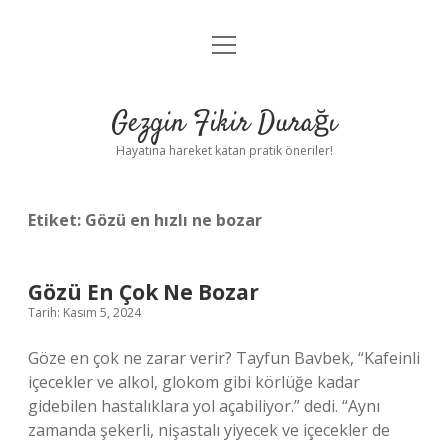
menüyü
Anasayfa
aç
Gizlilik Politikası
Gezgin Fikir Durağı
Yasal Uyarı
Hayatına hareket katan pratik öneriler!
Hakkımızda
Etiket:
Gözü en hızlı ne bozar
Gözü En Çok Ne Bozar
Tarih: Kasım 5, 2024
Göze en çok ne zarar verir? Tayfun Bavbek, “Kafeinli
içecekler ve alkol, glokom gibi körlüğe kadar
gidebilen hastalıklara yol açabiliyor.” dedi. “Aynı
zamanda şekerli, nişastalı yiyecek ve içecekler de