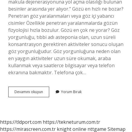
makula dejenerasyonuna yol açma olasılığı bulunan
besinler arasında yer alıyor.” Gözü en hızlı ne bozar?
Penetran göz yaralanmaları veya göz içi yabancı
cisimler Özellikle penetran yaralanmalarda gözün
fizyolojisi hızla bozulur. Gözü en çok ne yorar? Göz
yorgunluğu, tıbbi adı asteponia olan, uzun süreli
konsantrasyon gerektiren aktiviteler sonucu oluşan
göz yorgunluğudur. Göz yorgunluğuna neden olan
en yaygın aktiviteler uzun süre okumak, araba
kullanmak veya saatlerce bilgisayar veya telefon
ekranına bakmaktır. Telefona çok…
Gözü
Devamını okuyun
Yorum Bırak
En
Çok
Ne
Bozar
https://tldport.com
https://tekneturum.com.tr
https://mirascreen.com.tr
knight online
nttgame
Sitemap