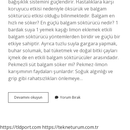
bağışıklık sistemini güçlendirir. Hastalıklara karşı
koruyucu etkisi nedeniyle öksürük ve balgam
söktürücü etkisi olduğu bilinmektedir. Balgam en
hızlı ne söker? En güçlü balgam söktürücü nedir? 1
bardak suya 1 yemek kaşığı limon eklemek etkili
balgam söktürücü yöntemlerden biridir ve güçlü bir
etkiye sahiptir. Ayrıca tuzlu suyla gargara yapmak,
buhar solumak, bal tüketmek ve doğal bitki çayları
içmek de en etkili balgam söktürücüler arasındadır.
Pekmezli süt balgam söker mi? Pekmez-limon
karışımının faydaları şunlardır: Soğuk algınlığı ve
grip gibi rahatsızlıkları önlemeye…
Pekmez
Devamını okuyun
Yorum Bırak
Balgamı
Söker
Mi
https://tldport.com
https://tekneturum.com.tr