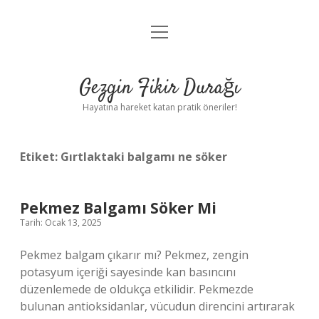
menüyü
Anasayfa
aç
Gizlilik Politikası
Gezgin Fikir Durağı
Yasal Uyarı
Hayatına hareket katan pratik öneriler!
Hakkımızda
Etiket:
Gırtlaktaki balgamı ne söker
Pekmez Balgamı Söker Mi
Tarih: Ocak 13, 2025
Pekmez balgam çıkarır mı? Pekmez, zengin
potasyum içeriği sayesinde kan basıncını
düzenlemede de oldukça etkilidir. Pekmezde
bulunan antioksidanlar, vücudun direncini artırarak