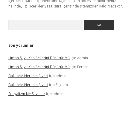
içerikleri,
backlinkpanelicomtr@gmail.com
adresine bildirmeniz
halinde, ilgili içerikler yasal süre içerisinde sitemizden kaldırılacaktır.
Arama
Son yorumlar
Limon Suyu Kan Şekerini Düşürür Mü
için
admin
Limon Suyu Kan Şekerini Düşürür Mü
için
Ferhat
Bak Hele Nerenin Şivesi
için
admin
Bak Hele Nerenin Şivesi
için
Sağlam
Sosyalizm Ne Savunur
için
admin